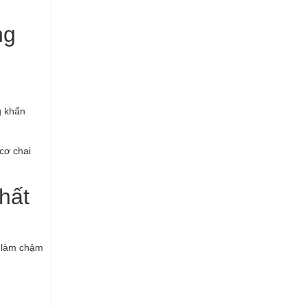
ng
g khẩn
cơ chai
hất
, làm chậm