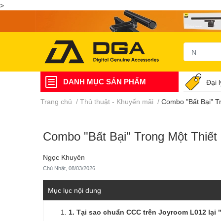
>
DANH MỤC SẢN PHẨM
Đại 
Trang chủ
/
Thủ thuật - Khuyến mãi
/
Combo "Bất Bại" T
Combo "Bất Bại" Trong Một Thiế
Ngọc Khuyên
Chủ Nhật, 08/03/2026
Mục lục nội dung
1. Tại sao chuẩn CCC trên Joyroom L012 lại