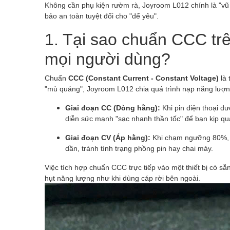
Không cần phụ kiện rườm rà, Joyroom L012 chính là "vũ 
bảo an toàn tuyệt đối cho "dế yêu".
1. Tại sao chuẩn CCC trê
mọi người dùng?
Chuẩn
CCC (Constant Current - Constant Voltage)
là 
"mù quáng", Joyroom L012 chia quá trình nạp năng lượng
Giai đoạn CC (Dòng hằng):
Khi pin điện thoại d
diễn sức mạnh "sạc nhanh thần tốc" để bạn kịp qua
Giai đoạn CV (Áp hằng):
Khi chạm ngưỡng 80%, m
dần, tránh tình trạng phồng pin hay chai máy.
Việc tích hợp chuẩn CCC trực tiếp vào một thiết bị có s
hụt năng lượng như khi dùng cáp rời bên ngoài.