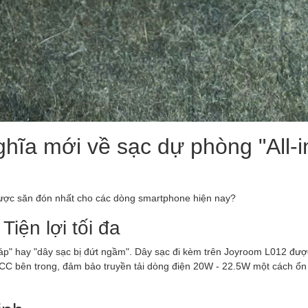
hĩa mới về sạc dự phòng "All-i
được săn đón nhất cho các dòng smartphone hiện nay?
Tiện lợi tối đa
áp" hay "dây sạc bị đứt ngầm". Dây sạc đi kèm trên Joyroom L012 được
 CCC bên trong, đảm bảo truyền tải dòng điện 20W - 22.5W một cách ổn