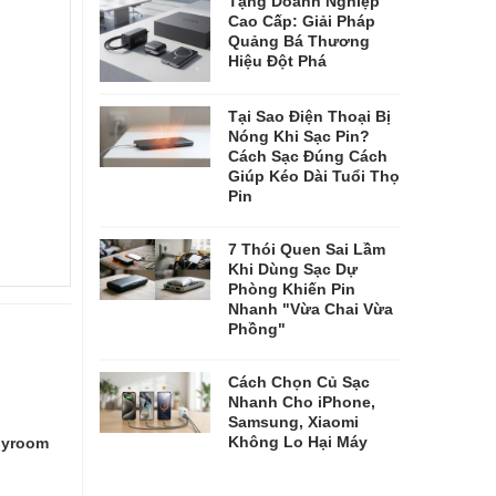
Tặng Doanh Nghiệp
Cao Cấp: Giải Pháp
Quảng Bá Thương
Hiệu Đột Phá
Tại Sao Điện Thoại Bị
Nóng Khi Sạc Pin?
Cách Sạc Đúng Cách
Giúp Kéo Dài Tuổi Thọ
Pin
7 Thói Quen Sai Lầm
Khi Dùng Sạc Dự
Phòng Khiến Pin
Nhanh "Vừa Chai Vừa
Phồng"
Cách Chọn Củ Sạc
Nhanh Cho iPhone,
Samsung, Xiaomi
Không Lo Hại Máy
oyroom