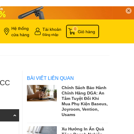
✕
Hệ thống
Tài khoản
0
Giỏ hàng
cửa hàng
Đăng nhập
BÀI VIẾT LIÊN QUAN
 CCC
Chính Sách Bảo Hành
Chính Hãng DGA: An
Tâm Tuyệt Đối Khi
Mua Phụ Kiện Baseus,
Joyroom, Vention,
Usams
Xu Hướng In Ấn Quà