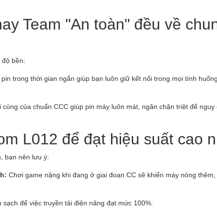
hay Team "An toàn" đều về chu
 độ bền:
n trong thời gian ngắn giúp bạn luôn giữ kết nối trong mọi tình huốn
cùng của chuẩn CCC giúp pin máy luôn mát, ngăn chặn triệt để nguy 
om L012 để đạt hiệu suất cao n
, bạn nên lưu ý:
h:
Chơi game nặng khi đang ở giai đoạn CC sẽ khiến máy nóng thêm
sạch để việc truyền tải điện năng đạt mức 100%.