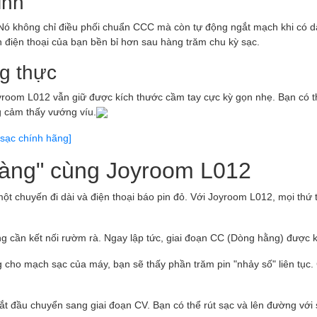
inh
 Nó không chỉ điều phối chuẩn CCC mà còn tự động ngắt mạch khi có d
 điện thoại của bạn bền bỉ hơn sau hàng trăm chu kỳ sạc.
g thực
oyroom L012 vẫn giữ được kích thước cầm tay cực kỳ gọn nhẹ. Bạn có 
g cảm thấy vướng víu.
sạc chính hãng]
"vàng" cùng Joyroom L012
ột chuyến đi dài và điện thoại báo pin đỏ. Với Joyroom L012, mọi thứ 
 cần kết nối rườm rà. Ngay lập tức, giai đoạn CC (Dòng hằng) được k
 cho mạch sạc của máy, bạn sẽ thấy phần trăm pin "nhảy số" liên tục.
t đầu chuyển sang giai đoạn CV. Bạn có thể rút sạc và lên đường với s