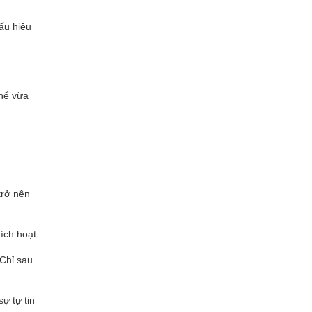
ấu hiệu
thể vừa
trở nên
ích hoạt.
 Chỉ sau
ự tự tin