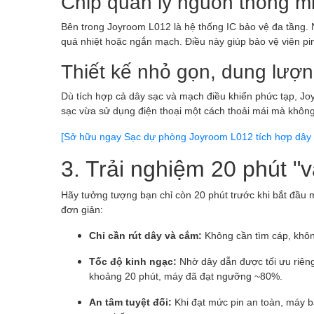
Chip quản lý nguồn thông m
Bên trong Joyroom L012 là hệ thống IC bảo vệ đa tầng.
quá nhiệt hoặc ngắn mạch. Điều này giúp bảo vệ viên pin
Thiết kế nhỏ gọn, dung lượn
Dù tích hợp cả dây sạc và mạch điều khiển phức tạp, J
sạc vừa sử dụng điện thoại một cách thoải mái mà khôn
[Sở hữu ngay Sạc dự phòng Joyroom L012 tích hợp dây 
3. Trải nghiệm 20 phút 
Hãy tưởng tượng bạn chỉ còn 20 phút trước khi bắt đầu m
đơn giản:
Chỉ cần rút dây và cắm:
Không cần tìm cáp, không
Tốc độ kinh ngạc:
Nhờ dây dẫn được tối ưu riêng
khoảng 20 phút, máy đã đạt ngưỡng ~80%.
An tâm tuyệt đối:
Khi đạt mức pin an toàn, máy bắ