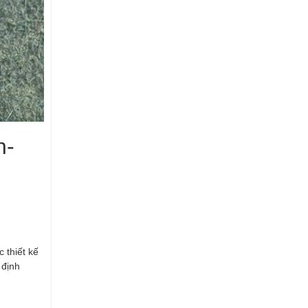
n-
 thiết kế
 định