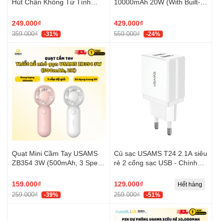
Hút Chân Không Từ Tính
10000mAh 20W (With Built-in
USAMS ZJ084 (3-Axis
Type-C + Lighting cable,
folding, N52 Strong magnetic
Digital Display, 3C
249.000₫
429.000₫
adsorption, 720° Rotation)
Certification)
359.000₫
559.000₫
-31%
-24%
Quạt Mini Cầm Tay USAMS
Củ sạc USAMS T24 2.1A siêu
ZB354 3W (500mAh, 3 Speed
rẻ 2 cổng sạc USB - Chính
Settings, 10400RPM, 2H)
hãng VN
159.000₫
129.000₫
Hết hàng
259.000₫
259.000₫
-39%
-51%