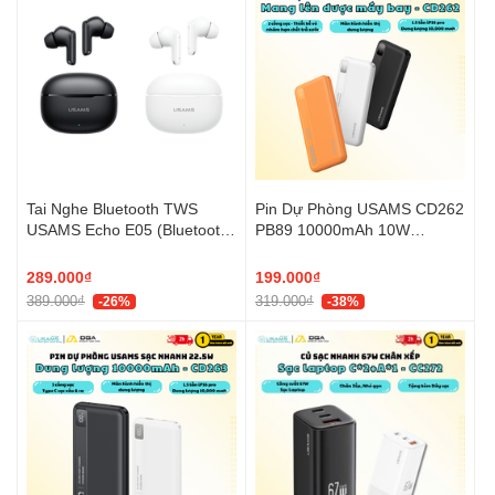
Tai Nghe Bluetooth TWS
Pin Dự Phòng USAMS CD262
USAMS Echo E05 (Bluetooth
PB89 10000mAh 10W
v6.0, 3.5H, 3D Surround
(1*Type-C + 1*USB-A port,
Stereo Sound, Low latency)
LED Display, 3C Certification)
289.000₫
199.000₫
389.000₫
319.000₫
-26%
-38%