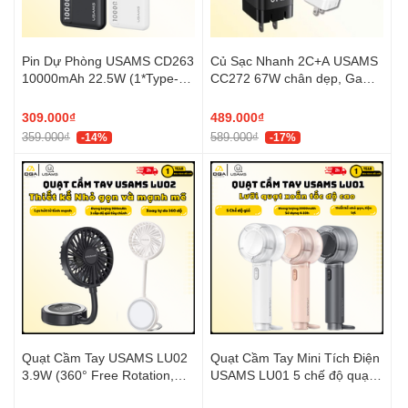
Pin Dự Phòng USAMS CD263
Củ Sạc Nhanh 2C+A USAMS
10000mAh 22.5W (1*Type-C
CC272 67W chân dẹp, GaN
+ 1*USB-A port, Digital
Charger, 3 cổng sạc
Display)
309.000₫
489.000₫
359.000₫
589.000₫
-14%
-17%
Quạt Cầm Tay USAMS LU02
Quạt Cầm Tay Mini Tích Điện
3.9W (360° Free Rotation,
USAMS LU01 5 chế độ quạt
With stand, 7pcs High-speed
High-speed Spiral Blades,