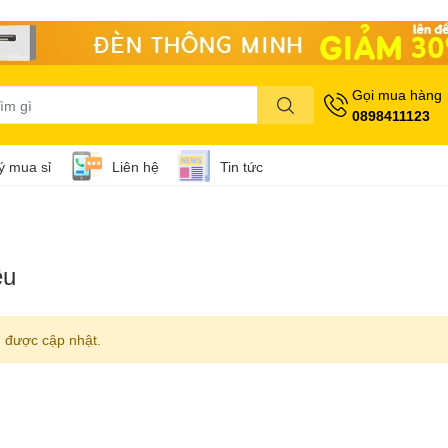
Gọi mua hàng
0898411123
lý mua sỉ
Liên hệ
Tin tức
ệu
 được cập nhật.