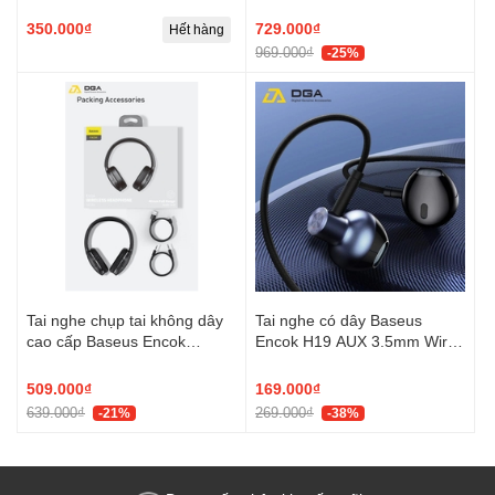
Stereo Analog Headset
Noise Cancellation (ANC,
Bluetooth 5.3, HD Stereo +
350.000₫
729.000₫
Hết hàng
Super Pass, HiFuture Tour
969.000₫
-25%
Wireless Headphones) (
Black )
Tai nghe chụp tai không dây
Tai nghe có dây Baseus
cao cấp Baseus Encok
Encok H19 AUX 3.5mm Wired
Wireless headphone D02 Pro
Earphone
509.000₫
169.000₫
639.000₫
269.000₫
-21%
-38%