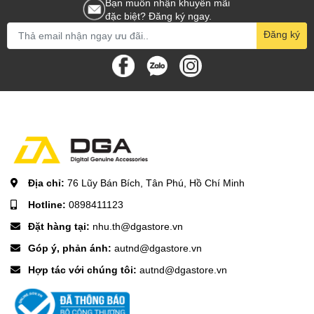
Bạn muốn nhận khuyến mãi
đặc biệt? Đăng ký ngay.
Đăng ký
Địa chỉ:
76 Lũy Bán Bích, Tân Phú, Hồ Chí Minh
Hotline:
0898411123
Đặt hàng tại:
nhu.th@dgastore.vn
Góp ý, phản ánh:
autnd@dgastore.vn
Hợp tác với chúng tôi:
autnd@dgastore.vn