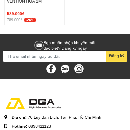
VENTION HGA 2M
589.000₫
789.000₫
-26%
Bạn muốn nhận khuyến mãi
đặc biệt? Đăng ký ngay.
Đăng ký
Địa chỉ:
76 Lũy Bán Bích, Tân Phú, Hồ Chí Minh
Hotline:
0898411123