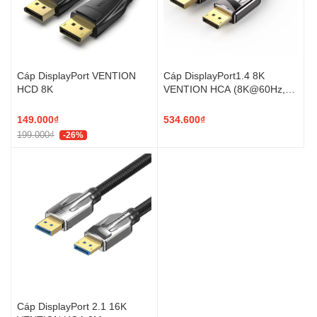
Cáp DisplayPort VENTION
Cáp DisplayPort1.4 8K
HCD 8K
VENTION HCA (8K@60Hz,
32.4Gbps, Dynamic HDR, 32-
bit Audio Channel, Support
149.000₫
534.600₫
3D)
199.000₫
-26%
Cáp DisplayPort 2.1 16K