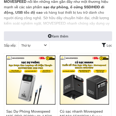
MOVESPEED
nổi lên những năm gần đây như một thương hiệu
mạnh về các sản phẩm
sạc dự phòng, ổ cứng SSD/HDD di
động, USB tốc độ cao
và hàng loạt thiết bị lưu trữ dành cho
người dùng công nghệ. Sở hữu dây chuyền hiện đại, chất lượng
kiểm soát nghiêm ngặt, MOVESPEED nhanh chóng xây dựng uy
tín tại nhiều quốc gia nhờ tính đa năng, hiệu quả và giá cả hợp lý.
Xem thêm
Sắp xếp:
Thứ tự
Lọc
Xuất xứ thương hiệu
MOVESPEED – Bảo chứng về
Sạc Dự Phòng Movespeed
Củ sạc nhanh Movespeed