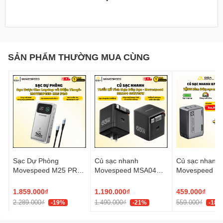
SẢN PHẨM THƯỜNG MUA CÙNG
Sạc Dự Phòng
Củ sạc nhanh
Củ sạc nhanh
Movespeed M25 PRO
Movespeed MSA04
Movespeed C
25000mAh 145W Cho
65W/35W | Super GaN
67W Super Ga
Laptop MacBook
| Tích hợp Type C
Laptop - Chín
1.859.000₫
1.190.000₫
459.000₫
VN
2.289.000₫
1.490.000₫
559.000₫
-19%
-21%
-18%