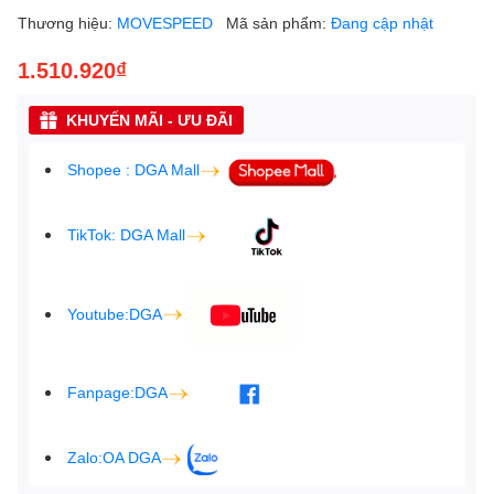
Thương hiệu:
MOVESPEED
Mã sản phẩm:
Đang cập nhật
1.510.920₫
KHUYẾN MÃI - ƯU ĐÃI
Shopee : DGA Mall
TikTok: DGA Mall
Youtube:DGA
Fanpage:DGA
Zalo:OA DGA