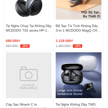
Tai Nghe Chụp Tai Không Dây
Đế Sạc Từ Tính Không Dây
MCDODO T02 series HP-142
3-in-1 MCDODO MagQ CH-
(Bluetooth v5.4, 56H, ANC,
519 15W (Qi2, Multiple
40mm super-magnetic
Cooling Modules)
689.000₫
1.129.000₫
diaphragm, with USB-C Audio
949.000₫
1.389.000₫
-28%
-19%
Port, Powerful Bass)
Cáp Sạc Nhanh C to
Tai Nghe Không Dây TWS