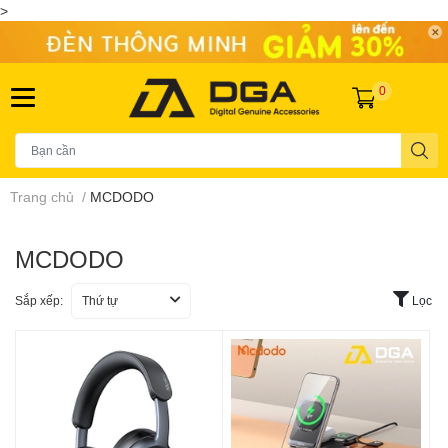
>
0
Trang chủ
/
MCDODO
MCDODO
Sắp xếp:
Thứ tự
Lọc