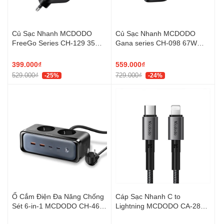
Củ Sạc Nhanh MCDODO
Củ Sạc Nhanh MCDODO
FreeGo Series CH-129 35W
Gana series CH-098 67W
(1*Type-C + 1*USB-A port +
(2*Type-C +1*USB-A port)
65cm Type-C built-in cable)
399.000₫
559.000₫
529.000₫
729.000₫
-25%
-24%
Ổ Cắm Điện Đa Năng Chống
Cáp Sạc Nhanh C to
Sét 6-in-1 MCDODO CH-461
Lightning MCDODO CA-285
70W (2*AC Outlet Up to
36W (1.2m, 480Mbps)