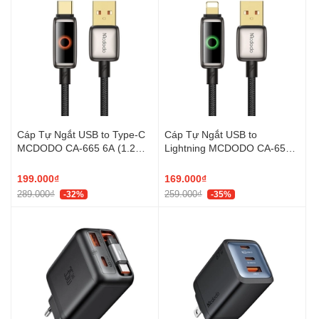
Cáp Tự Ngắt USB to Type-C
Cáp Tự Ngắt USB to
MCDODO CA-665 6A (1.2m,
Lightning MCDODO CA-659
Auto Power Off, with
3A (1.2m, Auto Power Off,
Breathing Light, 480Mbps)
with Breathing Light,
199.000₫
169.000₫
480Mbps)
289.000₫
259.000₫
-32%
-35%