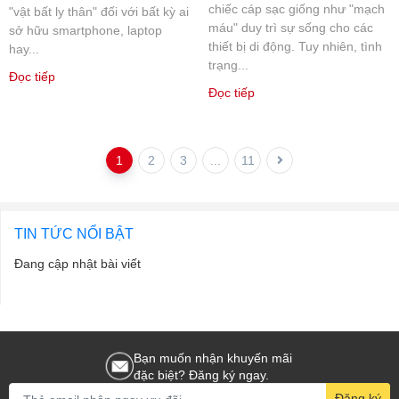
chiếc cáp sạc giống như "mạch
"vật bất ly thân" đối với bất kỳ ai
máu" duy trì sự sống cho các
sở hữu smartphone, laptop
thiết bị di động. Tuy nhiên, tình
hay...
trạng...
Đọc tiếp
Đọc tiếp
1
2
3
...
11
TIN TỨC NỔI BẬT
Đang cập nhật bài viết
Bạn muốn nhận khuyến mãi
đặc biệt? Đăng ký ngay.
Đăng ký