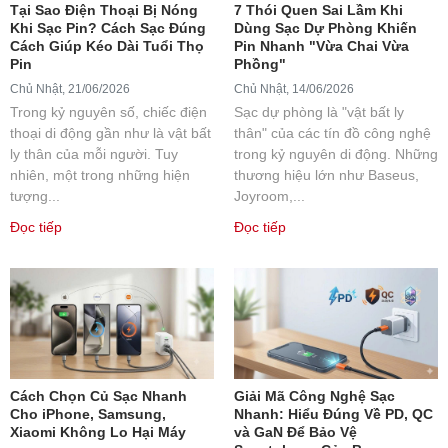
Tại Sao Điện Thoại Bị Nóng
7 Thói Quen Sai Lầm Khi
Khi Sạc Pin? Cách Sạc Đúng
Dùng Sạc Dự Phòng Khiến
Cách Giúp Kéo Dài Tuổi Thọ
Pin Nhanh "Vừa Chai Vừa
Pin
Phồng"
Chủ Nhật, 21/06/2026
Chủ Nhật, 14/06/2026
Trong kỷ nguyên số, chiếc điện
Sạc dự phòng là "vật bất ly
thoại di động gần như là vật bất
thân" của các tín đồ công nghệ
ly thân của mỗi người. Tuy
trong kỷ nguyên di động. Những
nhiên, một trong những hiện
thương hiệu lớn như Baseus,
tượng...
Joyroom,...
Đọc tiếp
Đọc tiếp
Cách Chọn Củ Sạc Nhanh
Giải Mã Công Nghệ Sạc
Cho iPhone, Samsung,
Nhanh: Hiểu Đúng Về PD, QC
Xiaomi Không Lo Hại Máy
và GaN Để Bảo Vệ