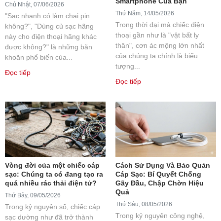
Smartphone Của Bạn
Chủ Nhật, 07/06/2026
Thứ Năm, 14/05/2026
"Sạc nhanh có làm chai pin
Trong thời đại mà chiếc điện
không?", "Dùng củ sạc hãng
thoại gần như là "vật bất ly
này cho điện thoại hãng khác
thân", cơn ác mộng lớn nhất
được không?" là những băn
của chúng ta chính là biểu
khoăn phổ biến của...
tượng...
Đọc tiếp
Đọc tiếp
Vòng đời của một chiếc cáp
Cách Sử Dụng Và Bảo Quản
sạc: Chúng ta có đang tạo ra
Cáp Sạc: Bí Quyết Chống
quá nhiều rác thải điện tử?
Gãy Đầu, Chập Chờn Hiệu
Quả
Thứ Bảy, 09/05/2026
Thứ Sáu, 08/05/2026
Trong kỷ nguyên số, chiếc cáp
Trong kỷ nguyên công nghệ,
sạc dường như đã trở thành