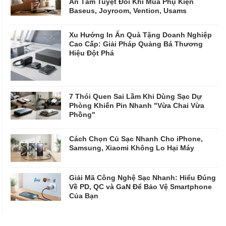
An Tâm Tuyệt Đối Khi Mua Phụ Kiện
Baseus, Joyroom, Vention, Usams
Xu Hướng In Ấn Quà Tặng Doanh Nghiệp
Cao Cấp: Giải Pháp Quảng Bá Thương
Hiệu Đột Phá
7 Thói Quen Sai Lầm Khi Dùng Sạc Dự
Phòng Khiến Pin Nhanh "Vừa Chai Vừa
Phồng"
Cách Chọn Củ Sạc Nhanh Cho iPhone,
Samsung, Xiaomi Không Lo Hại Máy
Giải Mã Công Nghệ Sạc Nhanh: Hiểu Đúng
Về PD, QC và GaN Để Bảo Vệ Smartphone
Của Bạn