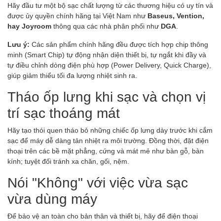
Hãy đầu tư một bộ sạc chất lượng từ các thương hiệu có uy tín và
được ủy quyền chính hãng tại Việt Nam như
Baseus, Vention,
hay Joyroom
thông qua các nhà phân phối như
DGA
.
Lưu ý:
Các sản phẩm chính hãng đều được tích hợp chip thông
minh (Smart Chip) tự động nhận diện thiết bị, tự ngắt khi đầy và
tự điều chỉnh dòng điện phù hợp (Power Delivery, Quick Charge),
giúp giảm thiểu tối đa lượng nhiệt sinh ra.
Tháo ốp lưng khi sạc và chọn vị
trí sạc thoáng mát
Hãy tạo thói quen tháo bỏ những chiếc ốp lưng dày trước khi cắm
sạc để máy dễ dàng tản nhiệt ra môi trường. Đồng thời, đặt điện
thoại trên các bề mặt phẳng, cứng và mát mẻ như bàn gỗ, bàn
kính; tuyệt đối tránh xa chăn, gối, nệm.
Nói "Không" với việc vừa sạc
vừa dùng máy
Để bảo vệ an toàn cho bản thân và thiết bị, hãy để điện thoại