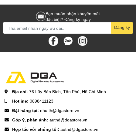
Bạn muốn nhận khuyến mãi
đặc biệt? Đăng ký ngay.
Đăng ký
Địa chỉ:
76 Lũy Bán Bích, Tân Phú, Hồ Chí Minh
Hotline:
0898411123
Đặt hàng tại:
nhu.th@dgastore.vn
Góp ý, phản ánh:
autnd@dgastore.vn
Hợp tác với chúng tôi:
autnd@dgastore.vn