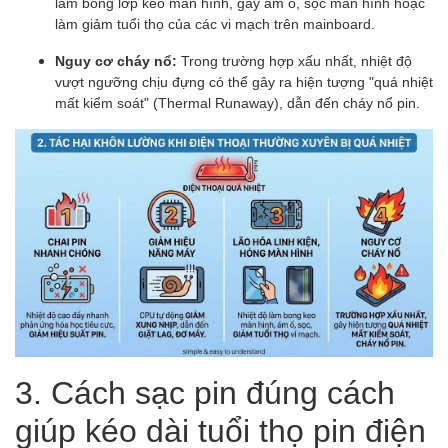
làm bong lớp keo màn hình, gây ám ố, sọc màn hình hoặc
làm giảm tuổi thọ của các vi mạch trên mainboard.
Nguy cơ cháy nổ:
Trong trường hợp xấu nhất, nhiệt độ
vượt ngưỡng chịu đựng có thể gây ra hiện tượng "quá nhiệt
mất kiểm soát" (Thermal Runaway), dẫn đến cháy nổ pin.
3. Cách sạc pin đúng cách
giúp kéo dài tuổi thọ pin điện