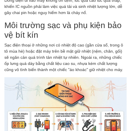
Dòng điện đi vào máy không ổn định, lúc quá cao lúc quá thấp,
khiến IC nguồn phải làm việc quá tải và sinh nhiệt lượng lớn, dễ
gây chai pin hoặc nguy hiểm hơn là cháy nổ.
Môi trường sạc và phụ kiện bảo
vệ bít kín
Sạc điện thoại ở những nơi có nhiệt độ cao (gần cửa sổ, trong ô
tô mùa hè) hoặc đặt máy trên bề mặt giữ nhiệt (nệm, chăn, gối)
sẽ ngăn cản quá trình tản nhiệt tự nhiên. Ngoài ra, những chiếc
ốp lưng quá dày bằng chất liệu cao su, nhựa kém chất lượng
cũng vô tình biến thành một chiếc "áo khoác" giữ nhiệt cho máy.