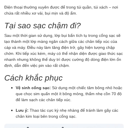
Điện thoại thường xuyên được để trong túi quần, túi xách – nơi
chứa rất nhiều xơ vải, bụi mịn và độ ẩm.
Tại sao sạc chậm đi?
Sau một thời gian sử dụng, lớp bụi bẩn tích tụ trong cổng sạc sẽ
tạo thành một lớp màng ngăn cách giữa các chân tiếp xúc của
cáp và máy. Điều này làm tăng điện trở, gây hiện tượng chập
chờn. Khi tiếp xúc kém, máy có thể nhận diện được giao thức sạc
nhanh nhưng không thể duy trì được cường độ dòng điện lớn ổn
định, dẫn đến việc pin vào rất chậm.
Cách khắc phục
Vệ sinh cổng sạc:
Sử dụng một chiếc tăm bông nhỏ hoặc
que chọc sim quấn một ít bông mỏng, thấm nhẹ cồn 70 độ
để làm sạch các chân tiếp xúc.
Lưu ý:
Thao tác cực kỳ nhẹ nhàng để tránh làm gãy các
chân kim loại bên trong cổng sạc.