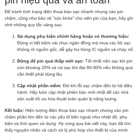
Để tránh tình trạng điện thoại báo sạc nhanh nhưng vào pin
chậm, cũng như bảo vệ "sức khỏe" cho viên pin của bạn, hãy ghi
nhớ những quy tắc vàng sau:
Sử dụng phụ kiện chính hãng hoặc có thương hiệu:
Đừng vì tiết kiệm vài chục ngàn đồng mà mua các bộ sạc
không rõ nguồn gốc, dễ gây hư hỏng IC nguồn và cháy nổ.
Đừng để pin quá thấp mới sạc:
Tốt nhất nên sạc khi pin
còn khoảng 20% và rút sạc khi đạt 80-90% nếu không quá
cần thiết phải dùng lâu.
Cập nhật phần mềm:
Đôi khi lỗi sạc chậm đến từ hệ điều
hành. Hãy luôn cập nhật phiên bản mới nhất để các nhà
sản xuất tối ưu hóa thuật toán quản lý năng lượng.
Kết luận:
Hiện tượng điện thoại báo sạc nhanh nhưng vào pin
chậm phần lớn đến từ các yếu tố bên ngoài như nhiệt độ, phụ
kiện và thói quen sử dụng. Hy vọng qua bài viết này, bạn đã tìm
thấy nguyên nhân và cách xử lý phù hợp cho thiết bị của mình.