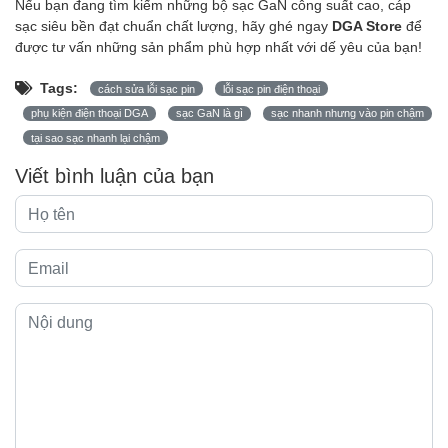
Nếu bạn đang tìm kiếm những bộ sạc GaN công suất cao, cáp
sạc siêu bền đạt chuẩn chất lượng, hãy ghé ngay
DGA Store
để
được tư vấn những sản phẩm phù hợp nhất với dế yêu của bạn!
Tags:
cách sửa lỗi sạc pin
lỗi sạc pin điện thoại
phụ kiện điện thoại DGA
sạc GaN là gì
sạc nhanh nhưng vào pin chậm
tại sao sạc nhanh lại chậm
Viết bình luận của bạn