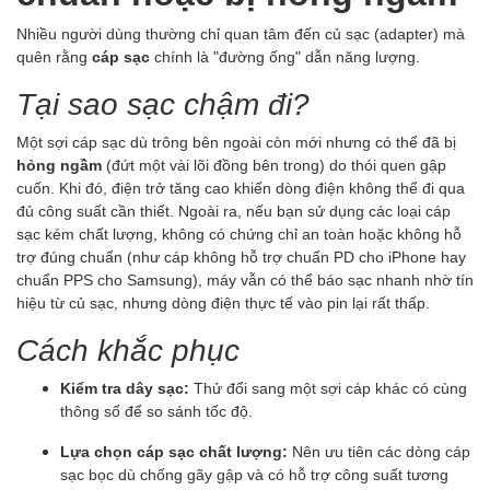
Nhiều người dùng thường chỉ quan tâm đến củ sạc (adapter) mà
quên rằng
cáp sạc
chính là "đường ống" dẫn năng lượng.
Tại sao sạc chậm đi?
Một sợi cáp sạc dù trông bên ngoài còn mới nhưng có thể đã bị
hỏng ngầm
(đứt một vài lõi đồng bên trong) do thói quen gập
cuốn. Khi đó, điện trở tăng cao khiến dòng điện không thể đi qua
đủ công suất cần thiết. Ngoài ra, nếu bạn sử dụng các loại cáp
sạc kém chất lượng, không có chứng chỉ an toàn hoặc không hỗ
trợ đúng chuẩn (như cáp không hỗ trợ chuẩn PD cho iPhone hay
chuẩn PPS cho Samsung), máy vẫn có thể báo sạc nhanh nhờ tín
hiệu từ củ sạc, nhưng dòng điện thực tế vào pin lại rất thấp.
Cách khắc phục
Kiểm tra dây sạc:
Thử đổi sang một sợi cáp khác có cùng
thông số để so sánh tốc độ.
Lựa chọn cáp sạc chất lượng:
Nên ưu tiên các dòng cáp
sạc bọc dù chống gãy gập và có hỗ trợ công suất tương