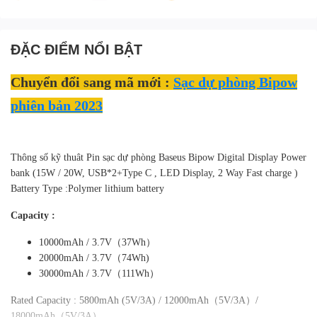
ĐẶC ĐIỂM NỔI BẬT
Chuyển đổi sang mã mới :
Sạc dự phòng Bipow
phiên bản 2023
Thông số kỹ thuât Pin sạc dự phòng Baseus Bipow Digital Display Power
bank (15W / 20W, USB*2+Type C , LED Display, 2 Way Fast charge )
Battery Type :Polymer lithium battery
Capacity :
10000mAh / 3.7V（37Wh）
20000mAh / 3.7V（74Wh)
30000mAh / 3.7V（111Wh）
Rated Capacity : 5800mAh (5V/3A) / 12000mAh（5V/3A）/
18000mAh（5V/3A）