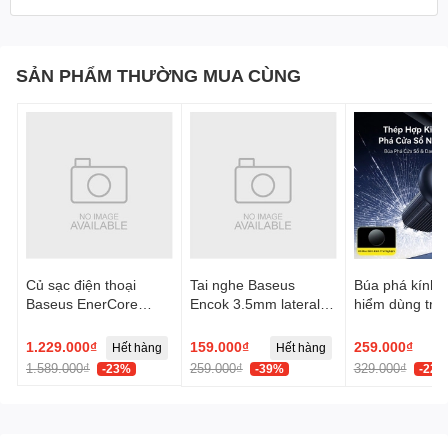
SẢN PHẨM THƯỜNG MUA CÙNG
Củ sạc điện thoại
Tai nghe Baseus
Búa phá kính t
Baseus EnerCore
Encok 3.5mm lateral
hiểm dùng trên
CJ21 Fast Charger
in-ear Wired H17 -
Baseus GoTri
with Dual Retractable
Trắng, Model:
Double Heade
1.229.000₫
159.000₫
259.000₫
Hết hàng
Hết hàng
Cables 3C 67W US -
NGCR020002
Safety Hamme
1.589.000₫
259.000₫
329.000₫
-23%
-39%
-22%
Đen, Model:
E0120F00