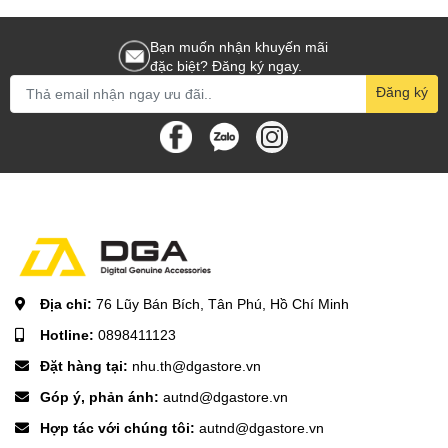
Bạn muốn nhận khuyến mãi
đặc biệt? Đăng ký ngay.
Đăng ký
Địa chỉ:
76 Lũy Bán Bích, Tân Phú, Hồ Chí Minh
Hotline:
0898411123
Đặt hàng tại:
nhu.th@dgastore.vn
Góp ý, phản ánh:
autnd@dgastore.vn
Hợp tác với chúng tôi:
autnd@dgastore.vn