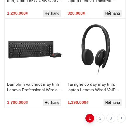
tính, laptop 65W USB-C AC
laptop Lenovo ThinkPad
Travel Adapter
Essential Wireless Mouse
1.290.000₫
320.000₫
Hết hàng
Hết hàng
Bàn phím và chuột máy tính
Tai nghe có dây máy tính,
Lenovo Professional Wireless
laptop Lenovo Wired VoIP
Rechargeable Combo
Headset (Teams)
Keyboard and Mouse-US
1.790.000₫
1.190.000₫
Hết hàng
Hết hàng
English
1
2
3