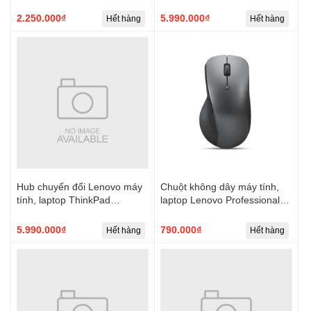
Slim Travel Dock
USB-C with USB-A Dock-
EU/AP
2.250.000₫
5.990.000₫
Hết hàng
Hết hàng
Hub chuyển đổi Lenovo máy
Chuột không dây máy tính,
tính, laptop ThinkPad
laptop Lenovo Professional
Universal USB-C Dock
Bluetooth Rechargeable
Mouse
5.990.000₫
790.000₫
Hết hàng
Hết hàng