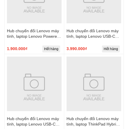
Hub chuyển đổi Lenovo máy
Hub chuyển đổi Lenovo máy
tính, laptop Lenovo Powered
tính, laptop Lenovo USB-C
USB-C Travel Hub
Dual Display Travel Dock (w/
adapter)
1.900.000₫
3.990.000₫
Hết hàng
Hết hàng
Hub chuyển đổi Lenovo máy
Hub chuyển đổi Lenovo máy
tính, laptop Lenovo USB-C
tính, laptop ThinkPad Hybrid