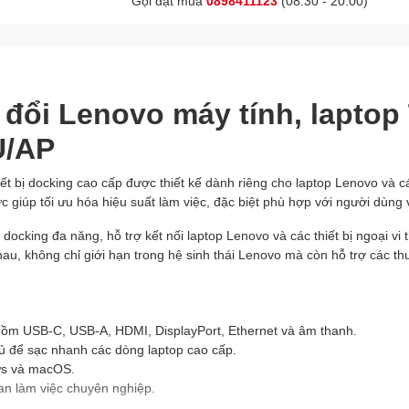
Gọi đặt mua
0898411123
(08:30 - 20:00)
 đổi Lenovo máy tính, lapto
U/AP
 bị docking cao cấp được thiết kế dành riêng cho laptop Lenovo và các
lực giúp tối ưu hóa hiệu suất làm việc, đặc biệt phù hợp với người dù
docking đa năng, hỗ trợ kết nối laptop Lenovo và các thiết bị ngoại v
u, không chỉ giới hạn trong hệ sinh thái Lenovo mà còn hỗ trợ các th
o gồm USB-C, USB-A, HDMI, DisplayPort, Ethernet và âm thanh.
ủ để sạc nhanh các dòng laptop cao cấp.
ows và macOS.
ian làm việc chuyên nghiệp.