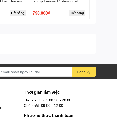
nkPad Universal
laptop Lenovo Professional
Bluetooth Rechargeable Mouse
790.000₫
Hết hàng
Hết hàng
ẩn USB-C hoặc USB-A, bao gồm Dell, HP, Asus và
Đăng ký
 bỉ trong thời gian dài.
ck
Thời gian làm việc
Thứ 2 - Thứ 7: 08:30 - 20:00
Chủ nhật: 09:00 - 12:00
c
Phương thức thanh toán