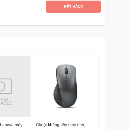
HẾT HÀNG
ng gian hiển thị mở rộng.
 Lenovo máy
Chuột không dây máy tính,