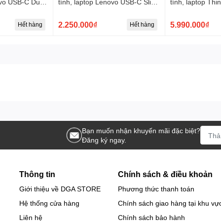
ovo USB-C Dual
tính, laptop Lenovo USB-C Slim
tính, laptop Thi
ck (w/ adapter)
Travel Dock
USB-C Dock
2.250.000₫
5.990.000₫
Hết hàng
Hết hàng
h riêng cho Lenovo mà còn hỗ trợ các thương hiệu khác sử dụng chu
ự cố hư hỏng thiết bị.
an toàn trong quá trình sử dụng.
 và thiết bị kết nối.
Bạn muốn nhận khuyến mãi đặc biệt?
Đăng ký ngay.
 các vật liệu chất lượng cao, đáp ứng nhu cầu sử dụng liên tục và bền
kPad Hybrid USB-C with USB-A Do
Thông tin
Chính sách & điều khoản
Giới thiệu về DGA STORE
Phương thức thanh toán
Hệ thống cửa hàng
Chính sách giao hàng tại khu vự
ài, bàn phím, chuột, ổ cứng,...
ết nối tập trung.
Liên hệ
Chính sách bảo hành