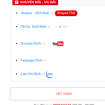
KHUYẾN MÃI - ƯU ĐÃI
Shopee : DGA Mall
TikTok: DGA Mall
Youtube:DGA
Fanpage:DGA
Zalo:OA DGA
HẾT HÀNG