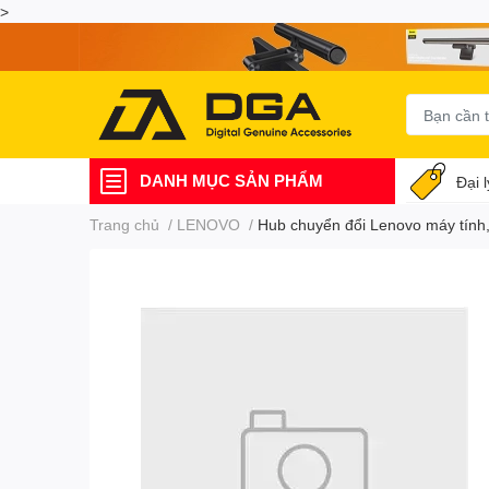
>
DANH MỤC SẢN PHẨM
Đại 
Trang chủ
/
LENOVO
/
Hub chuyển đổi Lenovo máy tính