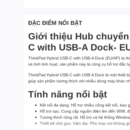
ĐẶC ĐIỂM NỔI BẬT
Giới thiệu Hub chuyển
C with USB-A Dock- E
ThinkPad Hybrid USB-C with USB-A Dock (EU/AP) là thiết
và tính linh hoạt, sản phẩm này là công cụ hỗ trợ đắc 
ThinkPad Hybrid USB-C with USB-A Dock là một thiết bị 
giúp sản phẩm tương thích với nhiều dòng máy khác nha
Tính năng nổi bật
Kết nối đa dạng: Hỗ trợ nhiều cổng kết nối, ba
Hỗ trợ sạc: Cung cấp nguồn điện lên đến 90W, đ
Tương thích rộng rãi: Hỗ trợ cả hệ thống Wind
Thiết kế nhỏ gọn, hiện đại: Phù hợp với không g