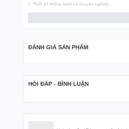
1. Thiết kế thông minh và chuyên nghiệp
Kích thước nhỏ gọn
ThinkPad Hybrid USB-C with USB-A Dock được thiết kế 
cho cả môi trường làm việc tại văn phòng và tại nhà.
Vật liệu cao cấp
ĐÁNH GIÁ SẢN PHẨM
Vỏ ngoài chắc chắn: Bền bỉ, chống xước, mang lạ
Chân đế chống trượt: Giúp thiết bị cố định chắc 
Tích hợp đa cổng kết nối
Cổng USB-C: Đầu vào và đầu ra, hỗ trợ sạc và tr
HỎI ĐÁP - BÌNH LUẬN
Cổng USB-A: Tương thích với các thiết bị truyền
HDMI và DisplayPort: Kết nối màn hình ngoài với
Cổng Ethernet: Kết nối mạng nhanh, ổn định.
Cổng âm thanh: Kết nối tai nghe hoặc loa ngoài.
2. Hiệu suất kết nối vượt trội
Kết nối đa màn hình