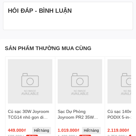
HỎI ĐÁP - BÌNH LUẬN
SẢN PHẨM THƯỜNG MUA CÙNG
Củ sạc 30W Joyroom
Sạc Dự Phòng
Củ sạc 140w 
TCG14 nhỏ gọn di
Joyroom PR2 35W
PODIX 5-in-1 
động 3 cổng sạc kèm
Mini dây rút C kèm cáp
Station
cáp C to L
L chứng nhận CCC
449.000₫
1.019.000₫
2.119.000₫
Hết hàng
Hết hàng
H