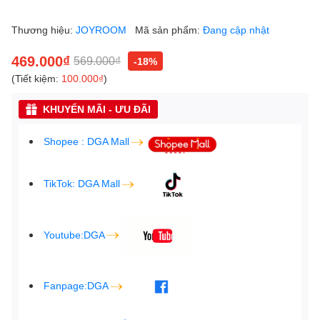
Thương hiệu:
JOYROOM
Mã sản phẩm:
Đang cập nhật
469.000₫
569.000₫
-18%
(Tiết kiệm:
100.000₫
)
KHUYẾN MÃI - ƯU ĐÃI
Shopee : DGA Mall
TikTok: DGA Mall
Youtube:DGA
Fanpage:DGA