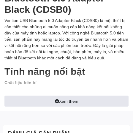
Black (CDSB0)
Vention USB Bluetooth 5.0 Adapter Black (CDSB0) là một thiết bị
cần thiết cho những ai muốn nâng cấp khả năng kết nối không
dây của máy tính hoặc laptop. Với công nghệ Bluetooth 5.0 tiên
tiến, sản phẩm này mang lại tốc độ truyền tải nhanh hơn và phạm
vi kết nối rộng hơn so với các phiên bản trước. Đây là giải pháp
hoàn hảo để kết nối tai nghe, chuột, bàn phím, máy in, và nhiều
thiết bị Bluetooth khác một cách dễ dàng và hiệu quả.
Tính năng nổi bật
Chất liệu bền bỉ
Vention CDSB0 được chế tạo từ vật liệu nhựa ABS cao cấp, giúp
tăng cường độ bền và khả năng chống va đập. Chất liệu này
Xem thêm
không chỉ giúp bảo vệ các linh kiện bên trong mà còn mang lại sự
thẩm mỹ cho sản phẩm. Đầu nối USB được thiết kế chắc chắn,
đảm bảo không bị lỏng trong quá trình sử dụng.
Kích thước nhỏ gọn