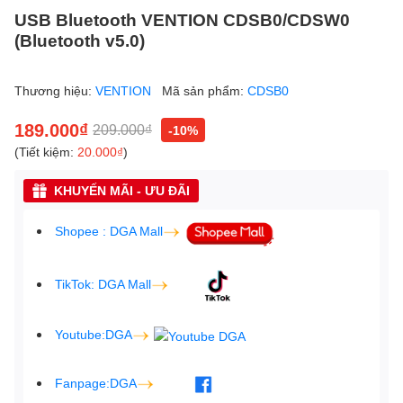
USB Bluetooth VENTION CDSB0/CDSW0
(Bluetooth v5.0)
Thương hiệu:
VENTION
Mã sản phẩm:
CDSB0
189.000₫
209.000₫
-10%
(Tiết kiệm:
20.000₫
)
KHUYẾN MÃI - ƯU ĐÃI
Shopee : DGA Mall
TikTok: DGA Mall
Youtube:DGA
Fanpage:DGA