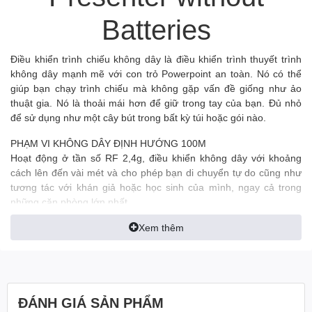
Batteries
Điều khiển trình chiếu không dây là điều khiển trình thuyết trình
không dây mạnh mẽ với con trỏ Powerpoint an toàn. Nó có thể
giúp bạn chạy trình chiếu mà không gặp vấn đề giống như ảo
thuật gia. Nó là thoải mái hơn để giữ trong tay của bạn. Đủ nhỏ
để sử dụng như một cây bút trong bất kỳ túi hoặc gói nào.
PHẠM VI KHÔNG DÂY ĐỊNH HƯỚNG 100M
Hoạt động ở tần số RF 2,4g, điều khiển không dây với khoảng
cách lên đến vài mét và cho phép bạn di chuyển tự do cũng như
tương tác với khán giả hoặc học sinh của mình, ngay cả trong
những căn phòng lớn nhất.
NÚT TÍNH NĂNG NÂNG CAO VÀ TRẢI NGHIỆM NGƯỜI DÙNG
Xem thêm
TUYỆT VỜI
Hỗ trợ siêu kết nối: Nếu có một siêu kết nối trên trang, hãy bấm
để chuyển giữa các siêu kết nối, sau đó bấm hai lần để mở siêu
kết nối. Nhấn vào chức năng cũng giống như nhấn vào tab trên
ĐÁNH GIÁ SẢN PHẨM
bàn phím. Nhấp đúp vào chức năng cũng giống như nhấn bàn