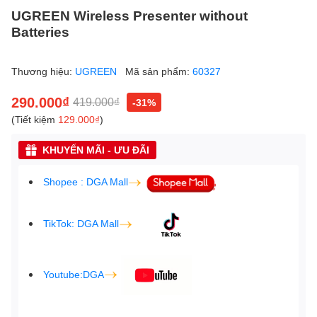
UGREEN Wireless Presenter without
Batteries
Thương hiệu:
UGREEN
Mã sản phẩm:
60327
290.000₫
419.000₫
-31%
(Tiết kiệm
129.000₫
)
KHUYẾN MÃI - ƯU ĐÃI
Shopee : DGA Mall
TikTok: DGA Mall
Youtube:DGA