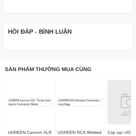
phím enter. (Gợi ý: nhấn và giữ = ALT + TAB-Chuyển cửa sổ). Nó
cũng hỗ trợ toàn màn hình / ESC, màn hình đen, điều khiển âm
lượng và hơn thế nữa.
HỎI ĐÁP - BÌNH LUẬN
SẢN PHẨM THƯỜNG MUA CÙNG
UGREEN Cannon XLR
UGREEN RCA Welded
Cáp sạc UGR