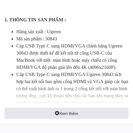
1. THÔNG TIN SẢN PHẨM :
Hãng sản xuất : Ugreen
Mã sản phẩm : 30843
Cáp USB Type C sang HDMI/VGA chính hãng Ugreen
30843 được thiết kế để kết nối từ cổng USB-C của
MacBook với một màn hình hoặc máy chiếu có cổng
HDMI/VGA độ phân giải lên đến 4K (4096x2160P).
Cáp USB Type C sang HDMI/VGA Ugreen 30843 tích
hợp hai kết nối bao gồm cổng HDMI và VGA giúp các bạn
có thể xuất hình ảnh ra 1 trong 2 cổng kết nối với màn hình
tương ứng , cực kỳ thuận tiện cho các bạn khi mang theo ra
ngoài tham gia hội nghị văn phòng , xem phim tại phòng
chiếu phim gia đình hoặc tổ chức trình chiếu sự kiện...
Xem thêm
2. THÔNG SỐ KỸ THUẬT :