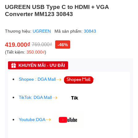
UGREEN USB Type C to HDMI + VGA
Converter MM123 30843
Thương hiệu:
UGREEN
Mã sản phẩm:
30843
419.000₫
769.000₫
-46%
(Tiết kiệm:
350.000₫
)
KHUYẾN MÃI - ƯU ĐÃI
Shopee : DGA Mall
TikTok: DGA Mall
Youtube:DGA