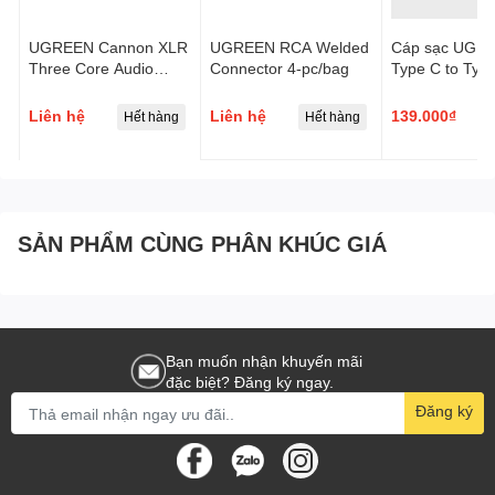
UGREEN Cannon XLR
UGREEN RCA Welded
Cáp sạc UGR
Three Core Audio
Connector 4-pc/bag
Type C to Typ
Connector Male
Angled Cable
Aluminium Shel
Liên hệ
Liên hệ
139.000₫
Hết hàng
Hết hàng
H
Braided US33
SẢN PHẨM CÙNG PHÂN KHÚC GIÁ
Bạn muốn nhận khuyến mãi
đặc biệt? Đăng ký ngay.
Đăng ký