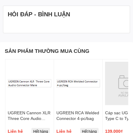
Kích thước: 40x14x6.5(mm)
Màu sắc: Đen
HỎI ĐÁP - BÌNH LUẬN
Một số hình ảnh UGREEN
USB A Male to USB-C
Female Adapter
SẢN PHẨM THƯỜNG MUA CÙNG
UGREEN Cannon XLR
UGREEN RCA Welded
Cáp sạc UGR
Three Core Audio
Connector 4-pc/bag
Type C to Typ
Connector Male
Angled Cable
Aluminium Shel
Liên hệ
Liên hệ
139.000₫
Hết hàng
Hết hàng
H