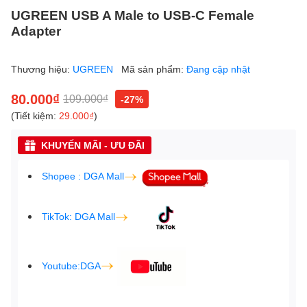
UGREEN USB A Male to USB-C Female
Adapter
Thương hiệu:
UGREEN
Mã sản phẩm:
Đang cập nhật
80.000₫
109.000₫
-27%
(Tiết kiệm:
29.000₫
)
KHUYẾN MÃI - ƯU ĐÃI
Shopee : DGA Mall
TikTok: DGA Mall
Youtube:DGA