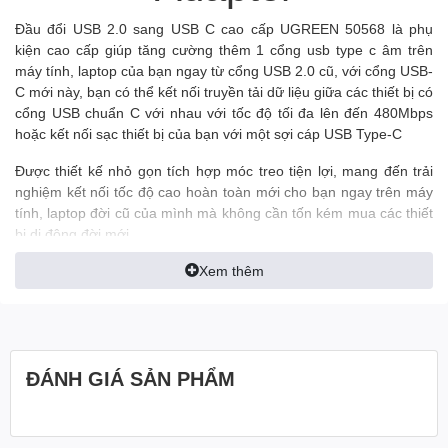
Đầu đổi USB 2.0 sang USB C cao cấp UGREEN 50568 là phụ
kiện cao cấp giúp tăng cường thêm 1 cổng usb type c âm trên
máy tính, laptop của bạn ngay từ cổng USB 2.0 cũ, với cổng USB-
C mới này, bạn có thể kết nối truyền tải dữ liệu giữa các thiết bị có
cổng USB chuẩn C với nhau với tốc độ tối đa lên đến 480Mbps
hoặc kết nối sạc thiết bị của bạn với một sợi cáp USB Type-C
Được thiết kế nhỏ gọn tích hợp móc treo tiện lợi, mang đến trải
nghiệm kết nối tốc độ cao hoàn toàn mới cho bạn ngay trên máy
tính, laptop đời cũ của mình mà không cần tốn kém mua các thiết
bị di động đời mới
Hãng sản xuất: Ugreen
Xem thêm
Model: 50568
Danh mục: Phụ Kiện Điện Thoại – Máy Tính
Tính năng: Chuyển đổi cổng USB 2.0 sang USB-C
Input: USB 2.0 male (tương thích ngược với USB 2.0 và 1.1)
ĐÁNH GIÁ SẢN PHẨM
Output: USB Type C female x1
Tốc độ truyền tải dữ liệu tối đa: 480Mbps
Điện áp (nếu dùng sạc): 100W
Chất liệu: Nhựa