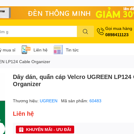
Gọi mua hàng
0898411123
lý mua sỉ
Liên hệ
Tin tức
EN LP124 Cable Organizer
Dây dán, quấn cáp Velcro UGREEN LP124 
Organizer
Thương hiệu:
UGREEN
Mã sản phẩm:
60483
Liên hệ
KHUYẾN MÃI - ƯU ĐÃI