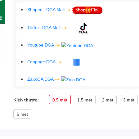
Shopee : DGA Mall
TikTok: DGA Mall
Youtube:DGA
Fanpage:DGA
Zalo:OA DGA
Kích thước:
0.5 mét
1.5 mét
2 mét
3 mét
5 mét