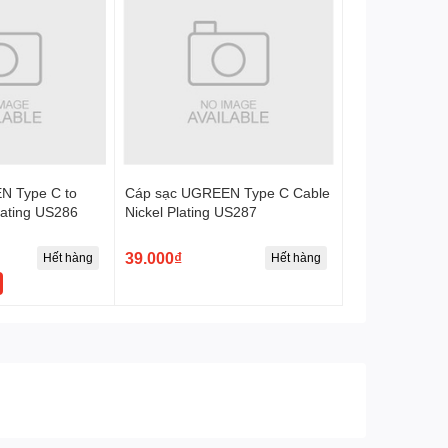
N Type C to
Cáp sạc UGREEN Type C Cable
lating US286
Nickel Plating US287
39.000₫
Hết hàng
Hết hàng