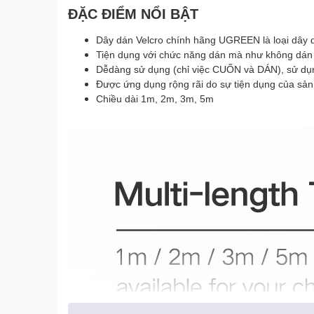
ĐẶC ĐIỂM NỔI BẬT
Dây dán Velcro chính hãng UGREEN là loại dây d
Tiện dụng với chức năng dán mà như không dán
Dễdàng sử dụng (chỉ việc CUỐN và DÁN), sử dụng
Được ứng dụng rộng rãi do sự tiện dụng của sả
Chiều dài 1m, 2m, 3m, 5m