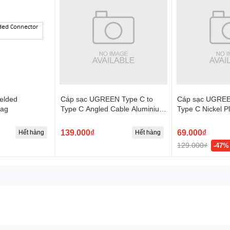
lded
Cáp sạc UGREEN Type C to
Cáp sạc UGREE
bag
Type C Angled Cable Aluminium
Type C Nickel P
Shell with Braided US334
139.000₫
69.000₫
Hết hàng
Hết hàng
129.000₫
-47%