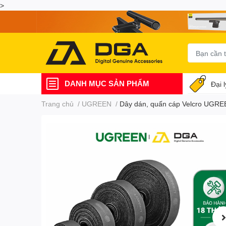
>
DANH MỤC SẢN PHẨM
Đại 
Trang chủ
/
UGREEN
/
Dây dán, quấn cáp Velcro UGRE