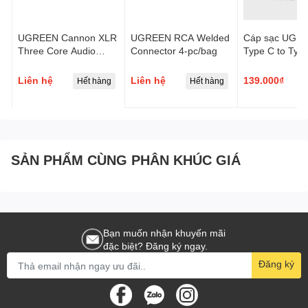
UGREEN Cannon XLR
UGREEN RCA Welded
Cáp sạc UGR
Three Core Audio
Connector 4-pc/bag
Type C to Typ
Connector Male
Angled Cable
Aluminium Shel
Liên hệ
Liên hệ
139.000₫
Hết hàng
Hết hàng
H
Braided US33
SẢN PHẨM CÙNG PHÂN KHÚC GIÁ
Bạn muốn nhận khuyến mãi
đặc biệt? Đăng ký ngay.
Đăng ký