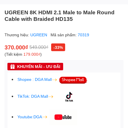
UGREEN 8K HDMI 2.1 Male to Male Round
Cable with Braided HD135
Thương hiệu:
UGREEN
Mã sản phẩm:
70319
370.000₫
549.000₫
-33%
(Tiết kiệm
179.000₫
)
KHUYẾN MÃI - ƯU ĐÃI
Shopee : DGA Mall
TikTok: DGA Mall
Youtube:DGA