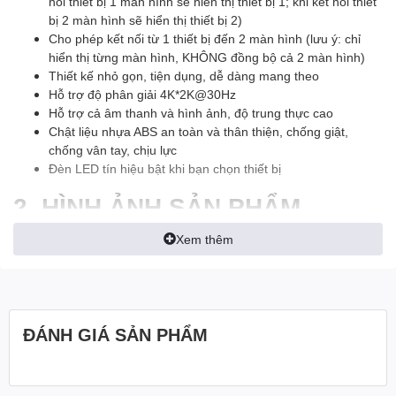
nối thiết bị 1 màn hình sẽ hiển thị thiết bị 1; khi kết nối thiết
bị 2 màn hình sẽ hiển thị thiết bị 2)
Cho phép kết nối từ 1 thiết bị đến 2 màn hình (lưu ý: chỉ
hiển thị từng màn hình, KHÔNG đồng bộ cả 2 màn hình)
Thiết kế nhỏ gọn, tiện dụng, dễ dàng mang theo
Hỗ trợ độ phân giải 4K*2K@30Hz
Hỗ trợ cả âm thanh và hình ảnh, độ trung thực cao
Chật liệu nhựa ABS an toàn và thân thiện, chống giật,
chống vân tay, chịu lực
Đèn LED tín hiệu bật khi bạn chọn thiết bị
2. HÌNH ẢNH SẢN PHẨM
Xem thêm
ĐÁNH GIÁ SẢN PHẨM