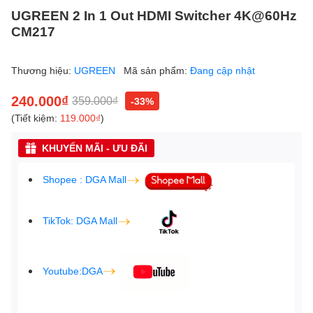
UGREEN 2 In 1 Out HDMI Switcher 4K@60Hz
CM217
Thương hiệu:
UGREEN
Mã sản phẩm:
Đang cập nhật
240.000₫
359.000₫
-33%
(Tiết kiệm:
119.000₫
)
KHUYẾN MÃI - ƯU ĐÃI
Shopee : DGA Mall
TikTok: DGA Mall
Youtube:DGA