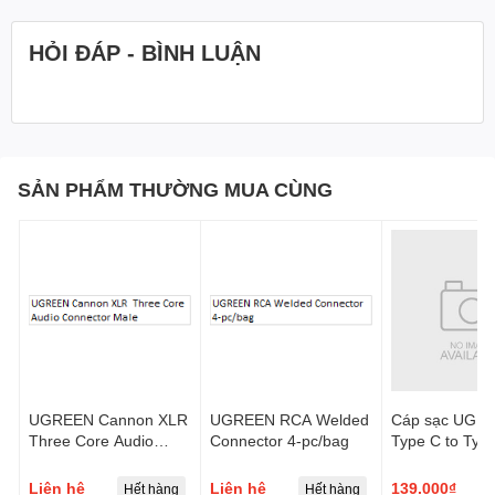
HỎI ĐÁP - BÌNH LUẬN
SẢN PHẨM THƯỜNG MUA CÙNG
UGREEN Cannon XLR
UGREEN RCA Welded
Cáp sạc UGR
Three Core Audio
Connector 4-pc/bag
Type C to Typ
Connector Male
Angled Cable
Aluminium Shel
Liên hệ
Liên hệ
139.000₫
Hết hàng
Hết hàng
H