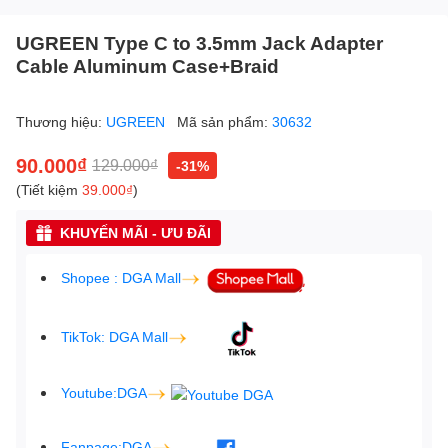
UGREEN Type C to 3.5mm Jack Adapter
Cable Aluminum Case+Braid
Thương hiệu:
UGREEN
Mã sản phẩm:
30632
90.000₫
129.000₫
-31%
(Tiết kiệm
39.000₫
)
KHUYẾN MÃI - ƯU ĐÃI
Shopee : DGA Mall
TikTok: DGA Mall
Youtube:DGA
Fanpage:DGA