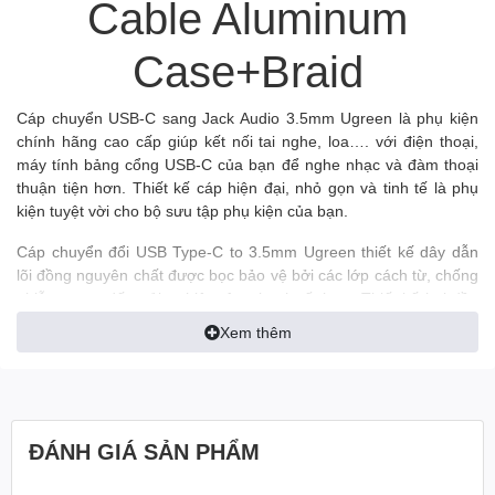
Cable Aluminum
Case+Braid
Cáp chuyển USB-C sang Jack Audio 3.5mm Ugreen là phụ kiện
chính hãng cao cấp giúp kết nối tai nghe, loa…. với điện thoại,
máy tính bảng cổng USB-C của bạn để nghe nhạc và đàm thoại
thuận tiện hơn. Thiết kế cáp hiện đại, nhỏ gọn và tinh tế là phụ
kiện tuyệt vời cho bộ sưu tập phụ kiện của bạn.
Cáp chuyển đổi USB Type-C to 3.5mm Ugreen thiết kế dây dẫn
lõi đồng nguyên chất được bọc bảo vệ bởi các lớp cách từ, chống
nhiễu mang đến trải nghiệm âm thanh tốt hơn. Thiết kế hai đầu
bọc hợp kim và dẫy dẫn bọc dù mang đến độ bền tối ưu cho thiết
Xem thêm
bị.
Hỗ trợ các thiết bị như: Huawei P20/P20 Pro/ Mate 20 Pro/ Mate
10 Pro/ Honor Note 10, Xiaomi 8/Mi 6/Mix 2/Mix 2S/Note3,
Motorola Moto Z/Moto Z2
ĐÁNH GIÁ SẢN PHẨM
*** Sản phẩm không dùng được với iPad Pro, Samsung