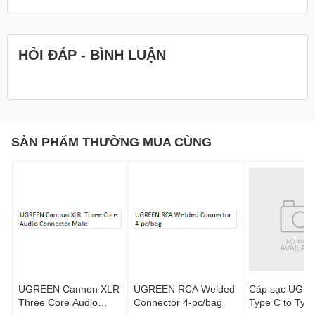
Một số hình ảnh UGREEN
Type C to 3.5mm Jack
HỎI ĐÁP - BÌNH LUẬN
Adapter Cable Aluminum
Case+Braid
SẢN PHẨM THƯỜNG MUA CÙNG
UGREEN Cannon XLR
UGREEN RCA Welded
Cáp sạc UGR
Three Core Audio
Connector 4-pc/bag
Type C to Typ