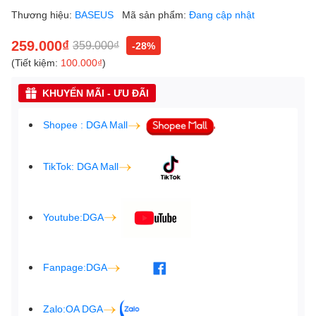
Thương hiệu:
BASEUS
Mã sản phẩm:
Đang cập nhật
259.000₫
359.000₫
-28%
(Tiết kiệm:
100.000₫
)
KHUYẾN MÃI - ƯU ĐÃI
Shopee : DGA Mall
TikTok: DGA Mall
Youtube:DGA
Fanpage:DGA
Zalo:OA DGA