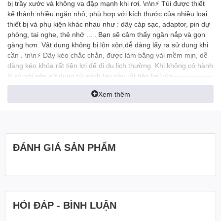
bị trầy xước và không va đập mạnh khi rơi. \n\n⚡ Túi được thiết
kế thành nhiều ngăn nhỏ, phù hợp với kích thước của nhiều loại
thiết bị và phụ kiện khác nhau như : dây cáp sạc, adaptor, pin dự
phòng, tai nghe, thẻ nhớ ... . Bạn sẽ cảm thấy ngăn nắp và gọn
gàng hơn. Vật dụng không bị lộn xộn,dễ dàng lấy ra sử dụng khi
cần . \n\n⚡ Dây kéo chắc chắn, được làm bằng vải mềm mịn, dễ
dàng kéo khóa rất tiện lợi để đi du lịch thường. Khi không có hành
lý ký gởi nên sữ dụng túi sách tay này rất tiện lợi \n\n----------------
-------------------------------------------------- \n\n? Bảo hành 6 tháng -
Xem thêm
1 đổi 1 trong 7 ngày đầu ( Giữ nguyên hộp sạc, hóa đơn ) ? \n\n?
Địa chỉ: 149/29/22 Lũy Bán Bích, P Tân Thới Hòa, Q Tân Phú ?
\n\n? 08984 11123 Order hoặc mua số lượng lớn ( #zalo, #viber,
#call ) ? \n\n \n\n
ĐÁNH GIÁ SẢN PHẨM
HỎI ĐÁP - BÌNH LUẬN