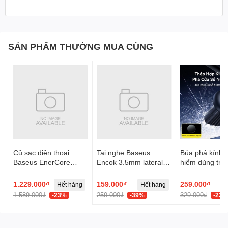
SẢN PHẨM THƯỜNG MUA CÙNG
Củ sạc điện thoại
Tai nghe Baseus
Búa phá kính t
Baseus EnerCore
Encok 3.5mm lateral
hiểm dùng trên
CJ21 Fast Charger
in-ear Wired H17 -
Baseus GoTri
with Dual Retractable
Trắng, Model:
Double Heade
1.229.000₫
159.000₫
259.000₫
Hết hàng
Hết hàng
Cables 3C 67W US -
NGCR020002
Safety Hamme
1.589.000₫
259.000₫
329.000₫
-23%
-39%
-22%
Đen, Model:
E0120F00