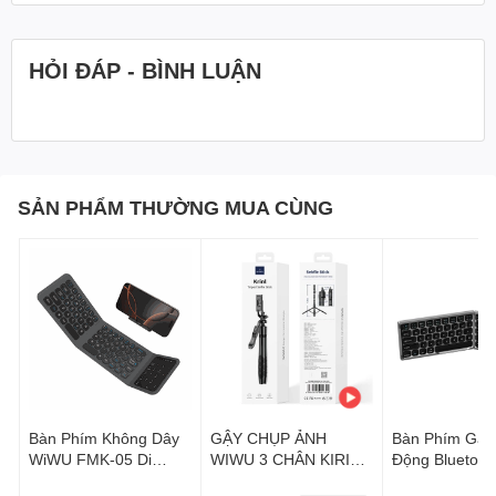
HỎI ĐÁP - BÌNH LUẬN
SẢN PHẨM THƯỜNG MUA CÙNG
Bàn Phím Không Dây
GẬY CHỤP ẢNH
Bàn Phím Gập
WiWU FMK-05 Di
WIWU 3 CHÂN KIRINL
Động Bluetoot
Động Gấp Gọn Dùng
WI-SE005
dây WiWU FMK 04 