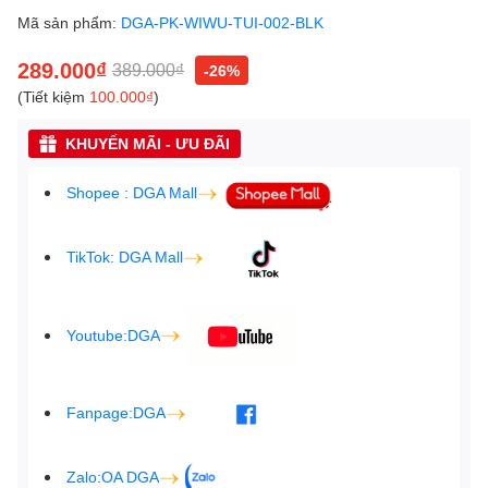
Mã sản phẩm:
DGA-PK-WIWU-TUI-002-BLK
289.000₫
389.000₫
-26%
(Tiết kiệm
100.000₫
)
KHUYẾN MÃI - ƯU ĐÃI
Shopee : DGA Mall
TikTok: DGA Mall
Youtube:DGA
Fanpage:DGA
Zalo:OA DGA