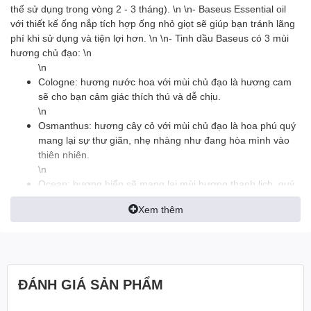
thể sử dụng trong vòng 2 - 3 tháng). \n \n- Baseus Essential oil
với thiết kế ống nắp tích hợp ống nhỏ giọt sẽ giúp bạn tránh lãng
phí khi sử dụng và tiện lợi hơn. \n \n- Tinh dầu Baseus có 3 mùi
hương chủ đạo: \n
\n
Cologne: hương nước hoa với mùi chủ đạo là hương cam
sẽ cho bạn cảm giác thích thú và dễ chịu.
\n
Osmanthus: hương cây cỏ với mùi chủ đạo là hoa phú quý
mang lại sự thư giãn, nhẹ nhàng như đang hòa mình vào
thiên nhiên.
\n
Ocean: hương biển sẽ mang lại mùi hương thanh lịch, quý
phái và cho bạn sự tự tin khi có bạn bè đi cùng.
Xem thêm
\n
\n- Sản phẩm có thể dùng cho việc tái chế các nước hoa khô
dùng trên xe hơi và máy phun sương hỗ trợ tinh dầu. \n \n
ĐÁNH GIÁ SẢN PHẨM