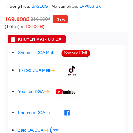
Thương hiệu:
BASEUS
Mã sản phẩm:
LVP003-BK
169.000₫
269.000₫
-37%
(Tiết kiệm:
100.000₫
)
KHUYẾN MÃI - ƯU ĐÃI
Shopee : DGA Mall
TikTok: DGA Mall
Youtube:DGA
Fanpage:DGA
Zalo:OA DGA