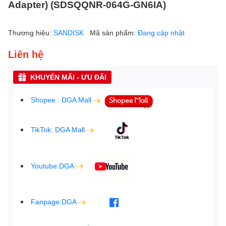
Adapter) (SDSQQNR-064G-GN6IA)
Thương hiệu:
SANDISK
Mã sản phẩm:
Đang cập nhật
Liên hệ
KHUYẾN MÃI - ƯU ĐÃI
Shopee : DGA Mall
TikTok: DGA Mall
Youtube:DGA
Fanpage:DGA