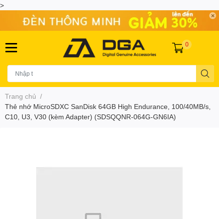
>
0
Trang chủ
/
Thẻ nhớ MicroSDXC SanDisk 64GB High Endurance, 100/40MB/s,
C10, U3, V30 (kèm Adapter) (SDSQQNR-064G-GN6IA)