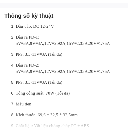
hợp, sản phẩm không gây hại cho điện thoại và ô tô của
bạn.
Thông số kỹ thuật
Vật liệu PC chống cháy của nó đảm bảo sạc an toàn hơn với
ít nhiệt hơn
Đầu vào: DC 12-24V
Đầu ra PD-1:
5V=3A,9V=3A,12V=2.92A,15V=2.33A,20V=1.75A
PPS: 3,3-11V=3A (Tối đa)
Đầu ra PD-2:
5V=3A,9V=3A,12V=2.92A,15V=2.33A,20V=1.75A
PPS: 3,3-11V=3A (Tối đa)
Tổng công suất: 70W (Tối đa)
Màu đen
Kích thước: 69,6 * 32,5 * 32,5mm
Chất liệu: Vật liệu chống cháy PC + ABS