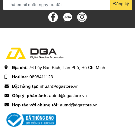
Đăng ký
Địa chỉ:
76 Lũy Bán Bích, Tân Phú, Hồ Chí Minh
Hotline:
0898411123
Đặt hàng tại:
nhu.th@dgastore.vn
Góp ý, phản ánh:
autnd@dgastore.vn
Hợp tác với chúng tôi:
autnd@dgastore.vn