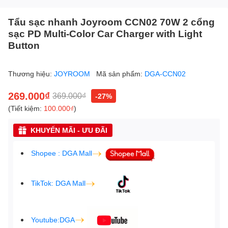
Tẩu sạc nhanh Joyroom CCN02 70W 2 cổng
sạc PD Multi-Color Car Charger with Light
Button
Thương hiệu:
JOYROOM
Mã sản phẩm:
DGA-CCN02
269.000₫
369.000₫
-27%
(Tiết kiệm:
100.000₫
)
KHUYẾN MÃI - ƯU ĐÃI
Shopee : DGA Mall
TikTok: DGA Mall
Youtube:DGA