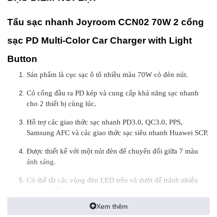
Tẩu sạc nhanh Joyroom CCN02 70W 2 cổng
sạc PD Multi-Color Car Charger with Light
Button
Sản phẩm là cục sạc ô tô nhiều màu 70W có đèn nút.
Có cổng đầu ra PD kép và cung cấp khả năng sạc nhanh
cho 2 thiết bị cùng lúc.
Hỗ trợ các giao thức sạc nhanh PD3.0, QC3.0, PPS,
Samsung AFC và các giao thức sạc siêu nhanh Huawei SCP.
Được thiết kế với một nút đèn để chuyển đổi giữa 7 màu
ánh sáng.
Có thể tắt các vòng đèn LED trên và dưới để tránh nhiễu
vào ban đêm.
Xem thêm
Với chip nhận dạng thông minh và phân bổ dòng điện phù