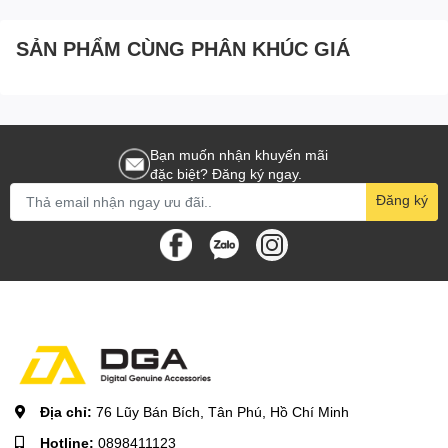
SẢN PHẨM CÙNG PHÂN KHÚC GIÁ
Bạn muốn nhận khuyến mãi
đặc biệt? Đăng ký ngay.
Đăng ký
Địa chỉ:
76 Lũy Bán Bích, Tân Phú, Hồ Chí Minh
Hotline:
0898411123