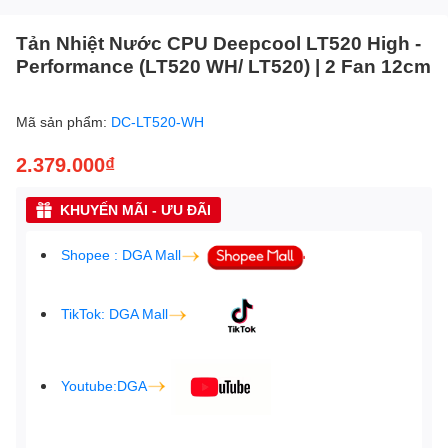
Tản Nhiệt Nước CPU Deepcool LT520 High -
Performance (LT520 WH/ LT520) | 2 Fan 12cm
Mã sản phẩm:
DC-LT520-WH
2.379.000₫
KHUYẾN MÃI - ƯU ĐÃI
Shopee : DGA Mall
TikTok: DGA Mall
Youtube:DGA