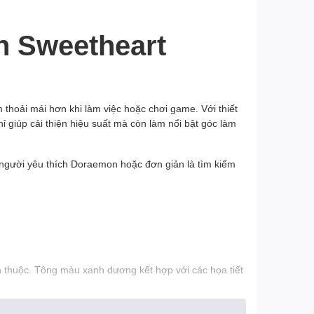
n Sweetheart
m thoải mái hơn khi làm việc hoặc chơi game. Với thiết
 giúp cải thiện hiệu suất mà còn làm nổi bật góc làm
 người yêu thích Doraemon hoặc đơn giản là tìm kiếm
thuộc. Tông màu xanh dương kết hợp với các họa tiết
ết kế này phù hợp với cả người dùng văn phòng, game