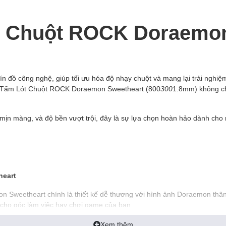
ót Chuột ROCK Doraemo
tín đồ công nghệ, giúp tối ưu hóa độ nhạy chuột và mang lại trải nghiệ
, Tấm Lót Chuột ROCK Doraemon Sweetheart (800
300
1.8mm) không chỉ
 mịn màng, và độ bền vượt trội, đây là sự lựa chọn hoàn hảo dành cho
heart
Sweetheart chính là thiết kế dễ thương với hình ảnh Doraemon thân 
cho góc làm việc hay chơi game của bạn.
à bàn phím, tạo nên sự liền mạch và gọn gàng trên bàn làm việc. Thi
Xem thêm