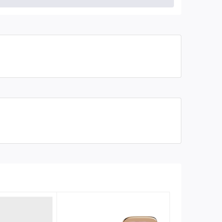
ột cách thoải mái, đặc biệt hữu ích khi chơi các tựa
ưởng để tối ưu hóa sự thoải mái và hiệu quả trong công
yển chuột. Điều này rất quan trọng đối với game thủ
c.
nhanh hay mạnh, tấm lót vẫn không bị xê dịch, mang lại
ng gian làm việc ổn định.