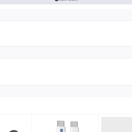
 mái
mon Sweetheart cung cấp không gian đủ rộng để bạn di chuyển chuột m
tác vụ đồ họa.
dụng, giảm áp lực lên cổ tay trong thời gian dài. Đây là sản phẩm lý t
ột
 cấp với bề mặt vải mịn, tối ưu hóa độ chính xác và tốc độ khi di chu
chỉnh sửa ảnh và video.
t laser đến chuột quang học, đảm bảo trải nghiệm mượt mà và chính xá
ượt, giúp giữ cố định sản phẩm trên mọi bề mặt bàn. Dù bạn thao tác 
ng những pha hành động căng thẳng hoặc người dùng văn phòng cần khô