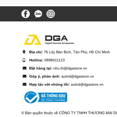
Địa chỉ:
76 Lũy Bán Bích, Tân Phú, Hồ Chí Minh
Hotline:
0898411123
Đặt hàng tại:
nhu.th@dgastore.vn
Góp ý, phản ánh:
autnd@dgastore.vn
Hợp tác với chúng tôi:
autnd@dgastore.vn
© Bản quyền thuộc về
CÔNG TY TNHH THƯƠNG MẠI DỊCH