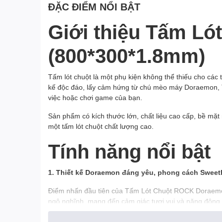
ĐẶC ĐIỂM NỔI BẬT
Giới thiệu Tấm L
(800*300*1.8mm)
Tấm lót chuột là một phụ kiện không thể thiếu cho các 
kế độc đáo, lấy cảm hứng từ chú mèo máy Doraemon
việc hoặc chơi game của bạn.
Sản phẩm có kích thước lớn, chất liệu cao cấp, bề mặt
một tấm lót chuột chất lượng cao.
Tính năng nổi bật
1. Thiết kế Doraemon đáng yêu, phong cách Sweet
Điểm nhấn đầu tiên của Tấm Lót Chuột ROCK Doraemon 
ngộ nghĩnh, mang đến cảm giác tươi vui và năng động 
Kích thước lớn 800 x 300mm đủ rộng để đặt cả chuột v