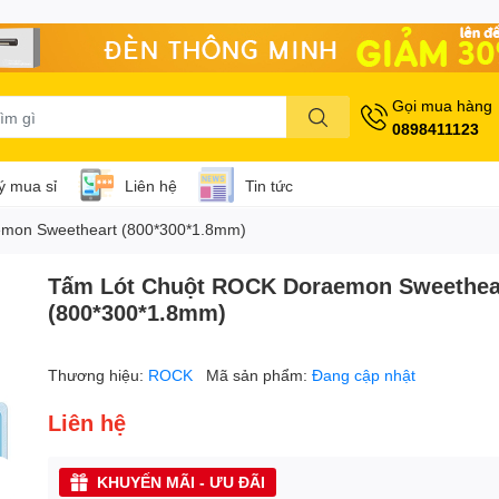
Gọi mua hàng
0898411123
lý mua sỉ
Liên hệ
Tin tức
mon Sweetheart (800*300*1.8mm)
Tấm Lót Chuột ROCK Doraemon Sweethea
(800*300*1.8mm)
Thương hiệu:
ROCK
Mã sản phẩm:
Đang cập nhật
Liên hệ
KHUYẾN MÃI - ƯU ĐÃI