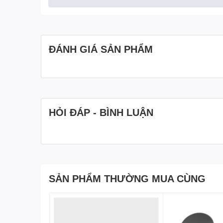
thủ hay học sinh, sinh viên.
2. Kích thước rộng rãi – Không gian thao tác thoải
Với kích thước 800 x 300mm, tấm lót chuột ROCK Dorae
ĐÁNH GIÁ SẢN PHẨM
game cần độ chính xác cao hoặc khi làm việc trên các 
Ngoài ra, độ dày 1.8mm giúp tạo cảm giác êm ái khi sử 
việc hoặc giải trí.
3. Bề mặt mịn màng – Tăng hiệu suất sử dụng chu
HỎI ĐÁP - BÌNH LUẬN
Tấm lót chuột ROCK Doraemon được làm từ chất liệu cao
hoặc những ai làm việc liên quan đến thiết kế đồ họa, 
Bề mặt này tương thích tốt với mọi loại chuột, từ chuộ
4. Đế cao su chống trượt – Đảm bảo ổn định
SẢN PHẨM THƯỜNG MUA CÙNG
Phần đế của tấm lót chuột được làm từ
c
ao su chống tr
sự ổn định và thoải mái khi sử dụng.
Tính năng này đặc biệt hữu ích cho các game thủ tro