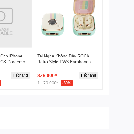
h. Bạn có thể lau sạch các vết bẩn bằng khăn ẩm mà
t luôn sạch sẽ, mới mẻ.
 Cho iPhone
Tai Nghe Không Dây ROCK
ROCK Doraemon
Retro Style TWS Earphones
able (1M,
mon Authentic
829.000₫
Hết hàng
Hết hàng
1.179.000₫
-30%