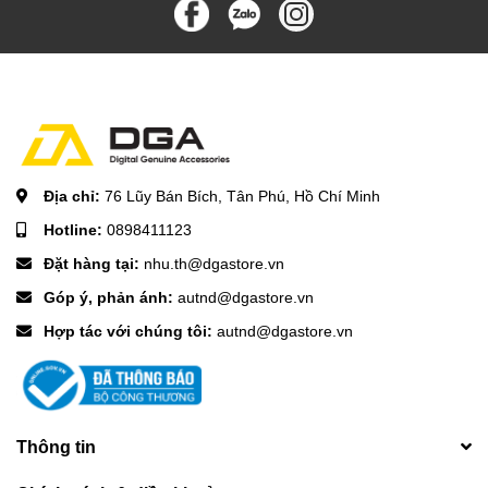
Địa chỉ:
76 Lũy Bán Bích, Tân Phú, Hồ Chí Minh
Hotline:
0898411123
Đặt hàng tại:
nhu.th@dgastore.vn
Góp ý, phản ánh:
autnd@dgastore.vn
Hợp tác với chúng tôi:
autnd@dgastore.vn
Thông tin