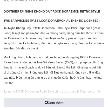
GIỚI THIỆU TAI NGHE KHÔNG DÂY ROCK DORAEMON RETRO STYLE
TWS EARPHONES (PASS LOOP, DORAEMON AUTHENTIC LICENSED)
Tai Nghe Không Dây ROCK Doraemon Retro Style TWS Earphones (Pass
Loop) là một sản phẩm độc đáo và phong cách, mang đậm hơi thở của nhân
vật Doraemon - chú mèo máy thân thiện và đáng yêu từ truyện tranh nổi
tiếng. Với thiết kế hình dáng đặc biệt, tai nghe này mang đến một trải nghiệm
âm nhạc độc đáo và thú vị.
Một trong những tính năng nổi bật của tai nghe không dây ROCK Doraemon
Retro Style là công nghệ True Wireless Stereo (TWS), cho phép bạn thưởng
thức âm nhạc một cách tự do và tiện lợi. Bạn có thể kết nối tai nghe với thiết
bị di động của mình thông qua kết nối Bluetooth, mà không cần bất kỳ dây
cáp nào. Điều này giúp bạn tự do di chuyển và tận hưởng âm nhạc mọi lúc,
mọi nơi.
Tai nghe ROCK Doraemon Retro Style cũng được trang bị Pass Loop, một
tính năng độc quyền giúp bạn dễ dàng đeo và cất giữ tai nghe một cách an
toàn. Pass Loop là một vòng lặp thông minh được thiết kế trên tai nghe, cho
Xem thêm
phép bạn treo tai nghe lên móc chìa khóa, túi xách hoặc bất kỳ đồ vật nào