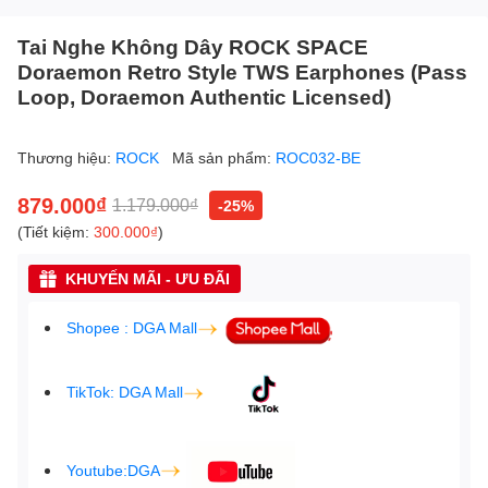
Tai Nghe Không Dây ROCK SPACE
Doraemon Retro Style TWS Earphones (Pass
Loop, Doraemon Authentic Licensed)
Thương hiệu:
ROCK
Mã sản phẩm:
ROC032-BE
879.000₫
1.179.000₫
-25%
(Tiết kiệm:
300.000₫
)
KHUYẾN MÃI - ƯU ĐÃI
Shopee : DGA Mall
TikTok: DGA Mall
Youtube:DGA