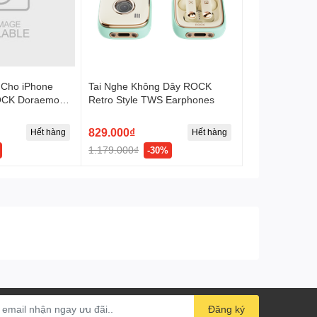
 Cho iPhone
Tai Nghe Không Dây ROCK
ROCK Doraemon
Retro Style TWS Earphones
able (1M,
mon Authentic
829.000₫
Hết hàng
Hết hàng
1.179.000₫
-30%
Đăng ký