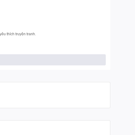
u thích truyện tranh.
hanh chóng.
 giới hạn.