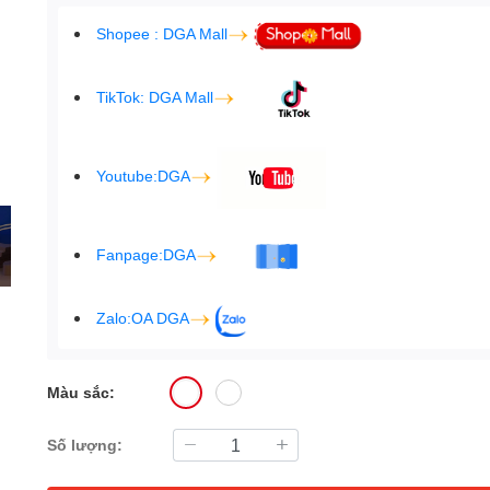
Shopee : DGA Mall
TikTok: DGA Mall
Youtube:DGA
Fanpage:DGA
Zalo:OA DGA
Màu sắc:
Số lượng: