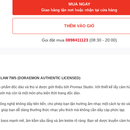
MUA NGAY
Giao hàng tận nơi hoặc nhận tại cửa hàng
THÊM VÀO GIỎ
Gọi đặt mua
0898411123
(08:30 - 20:00)
CLAW TWS (DORAEMON AUTHENTIC LICENSED)
m độc đáo và thú vị được giới thiệu bởi Promax Studio. Với thiết kế lấy cảm 
vời mà còn là một món phụ kiện thời trang độc đáo.
hệ không dây tiên tiến, cho phép bạn tận hưởng âm nhạc một cách tự do và thuận
th, giúp bạn dễ dàng thưởng thức nhạc yêu thích mà không cần dây cáp phức tạp.
m bass mạnh mẽ, âm trầm sâu lắng và âm treble rõ ràng. Bạn sẽ được truyền cảm h