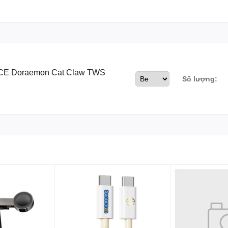
LAW TWS (DORAEMON AUTHENTIC LICENSED)
CE Doraemon Cat Claw TWS
Số lượng: