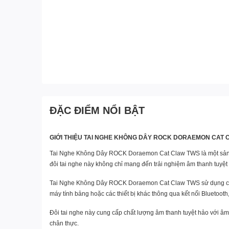
ĐẶC ĐIỂM NỔI BẬT
GIỚI THIỆU TAI NGHE KHÔNG DÂY ROCK DORAEMON CAT 
Tai Nghe Không Dây ROCK Doraemon Cat Claw TWS là một sản phẩ
đôi tai nghe này không chỉ mang đến trải nghiệm âm thanh tuyệt 
Tai Nghe Không Dây ROCK Doraemon Cat Claw TWS sử dụng công ng
máy tính bảng hoặc các thiết bị khác thông qua kết nối Bluetoo
Đôi tai nghe này cung cấp chất lượng âm thanh tuyệt hảo với â
chân thực.