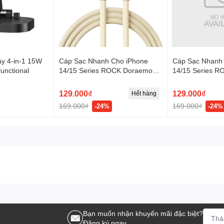
y 4-in-1 15W
Cáp Sạc Nhanh Cho iPhone
Cáp Sạc Nhanh
unctional
14/15 Series ROCK Doraemon
14/15 Series 
Fast Charging Cable (1M,
Fast Charging C
100W/6A, Doraemon Authentic
100W/6A, Dorae
129.000₫
129.000₫
Hết hàng
Licensed)
Licensed)
169.000₫
169.000₫
-24%
-24%
Bạn muốn nhận khuyến mãi đặc biệt?
Đăng ký ngay.