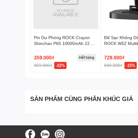
Pin Dự Phòng ROCK Crayon
Đế Sạc Không Dâ
Shinchan P65 10000mAh 22.5W
ROCK W52 Multif
(CCC / 3C Certification, with
Built-in Cables, Smart Digital
359.000₫
729.000₫
Hết hàng
Display)
459.000₫
849.000₫
-22%
-15%
SẢN PHẨM CÙNG PHÂN KHÚC GIÁ