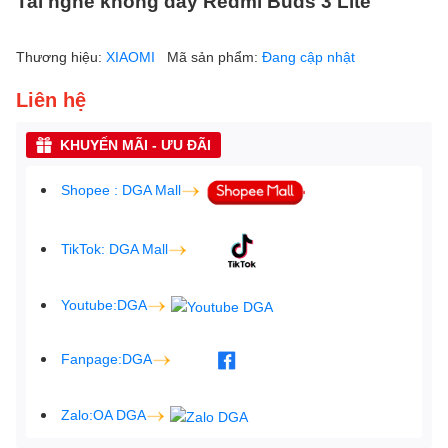
Tai nghe không dây Redmi Buds 3 Lite
Thương hiệu:
XIAOMI
Mã sản phẩm:
Đang cập nhật
Liên hệ
KHUYẾN MÃI - ƯU ĐÃI
Shopee : DGA Mall
TikTok: DGA Mall
Youtube:DGA
Fanpage:DGA
Zalo:OA DGA