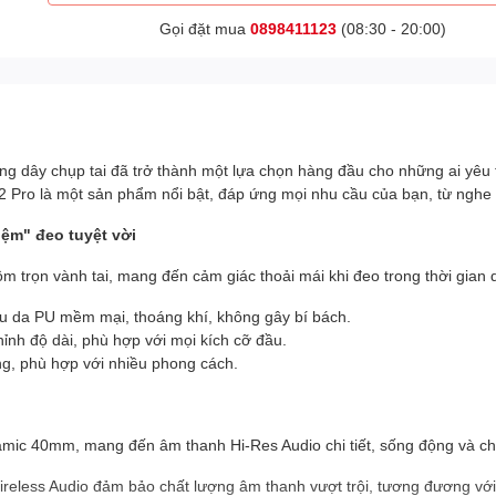
Gọi đặt mua
0898411123
(08:30 - 20:00)
ng dây chụp tai đã trở thành một lựa chọn hàng đầu cho những ai yêu t
 Pro là một sản phẩm nổi bật, đáp ứng mọi nhu cầu của bạn, từ nghe
iệm" đeo tuyệt vời
 trọn vành tai, mang đến cảm giác thoải mái khi đeo trong thời gian d
ệu da PU mềm mại, thoáng khí, không gây bí bách.
ỉnh độ dài, phù hợp với mọi kích cỡ đầu.
ng, phù hợp với nhiều phong cách.
amic 40mm, mang đến âm thanh Hi-Res Audio chi tiết, sống động và ch
eless Audio đảm bảo chất lượng âm thanh vượt trội, tương đương với