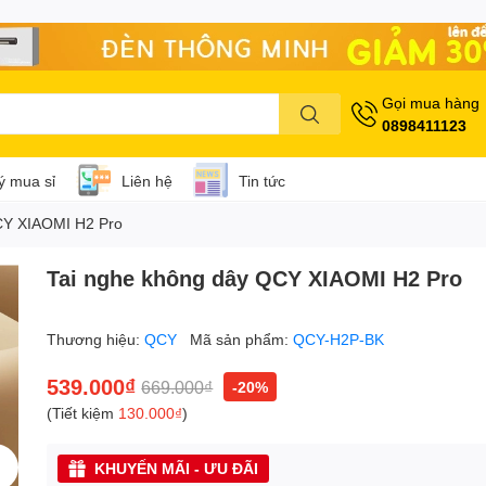
Gọi mua hàng
0898411123
lý mua sỉ
Liên hệ
Tin tức
CY XIAOMI H2 Pro
Tai nghe không dây QCY XIAOMI H2 Pro
Thương hiệu:
QCY
Mã sản phẩm:
QCY-H2P-BK
539.000₫
669.000₫
-20%
(Tiết kiệm
130.000₫
)
KHUYẾN MÃI - ƯU ĐÃI