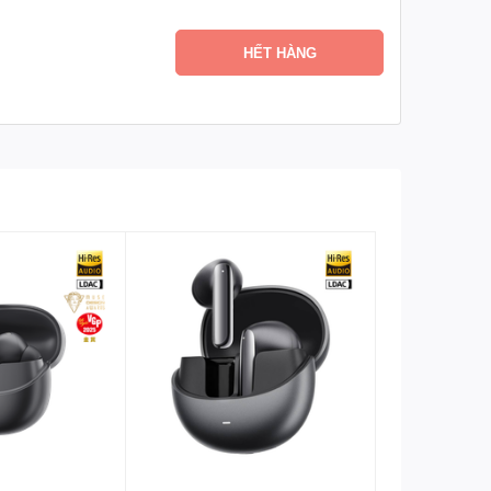
HẾT HÀNG
ng ngay cả trong môi trường ồn ào.
n phòng.
 Pro nổi bật nhờ: