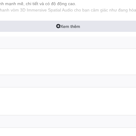
anh mạnh mẽ, chi tiết và có độ động cao.
anh vòm 3D Immersive Spatial Audio cho bạn cảm giác như đang hòa
Xem thêm
th 5.3, mang đến kết nối không dây ổn định, nhanh chóng và tiết kiệ
 bị của bạn chỉ trong vài giây.
nh trạng giật lag, mất kết nối.
iệm pin hơn so với các phiên bản Bluetooth cũ.
me Mode, giúp giảm độ trễ âm thanh xuống mức thấp nhất, mang đến 
giúp bạn phản ứng nhanh chóng trong các trò chơi hành động.
úp bạn định vị chính xác vị trí của đối thủ trong game.
de giúp bạn tập trung vào trò chơi và tận hưởng những giây phút giải 
 60 giờ, cho bạn thoải mái nghe nhạc, xem phim hoặc chơi game cả ng