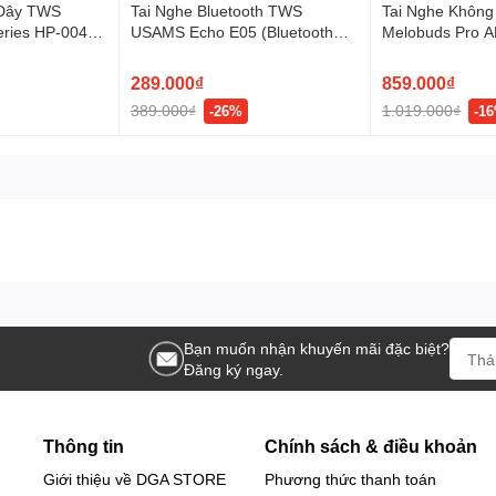
 Dây TWS
Tai Nghe Bluetooth TWS
Tai Nghe Khôn
ệm đeo tuyệt vời.
ries HP-004
USAMS Echo E05 (Bluetooth
Melobuds Pro A
ỉnh cao.
6H, IPX4,
v6.0, 3.5H, 3D Surround Stereo
v5.3, 8.5H, LDA
óng và tiết kiệm pin.
)
Sound, Low latency)
ENC)
289.000₫
859.000₫
389.000₫
1.019.000₫
-26%
-1
ân khúc.
cho những ai đang tìm kiếm một chiếc tai nghe không dây chụp tai đa n
Bạn muốn nhận khuyến mãi đặc biệt?
 tư, mang đến trải nghiệm âm thanh tuyệt vời cho người dùng.
Đăng ký ngay.
iệm sự khác biệt!
Thông tin
Chính sách & điều khoản
Giới thiệu về DGA STORE
Phương thức thanh toán