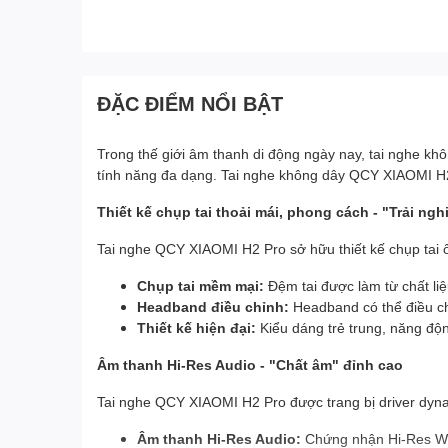
ĐẶC ĐIỂM NỔI BẬT
Trong thế giới âm thanh di động ngày nay, tai nghe khô
tính năng đa dạng. Tai nghe không dây QCY XIAOMI H2
Thiết kế chụp tai thoải mái, phong cách - "Trải ngh
Tai nghe QCY XIAOMI H2 Pro sở hữu thiết kế chụp tai ôm
Chụp tai mềm mại:
Đệm tai được làm từ chất li
Headband điều chỉnh:
Headband có thể điều ch
Thiết kế hiện đại:
Kiểu dáng trẻ trung, năng độ
Âm thanh Hi-Res Audio - "Chất âm" đỉnh cao
Tai nghe QCY XIAOMI H2 Pro được trang bị driver dyn
Âm thanh Hi-Res Audio:
Chứng nhận Hi-Res Wir