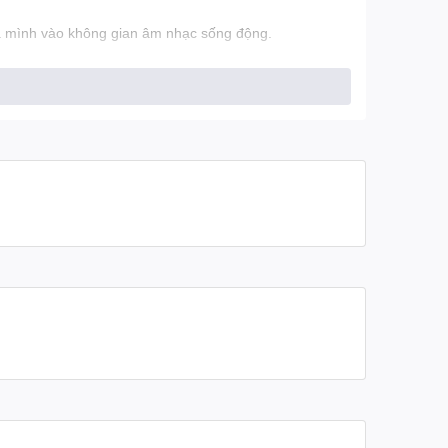
 mình vào không gian âm nhạc sống động.
m pin.
trải nghiệm chơi game mượt mà và chân thực.
trí tuyệt vời.
ày dài.