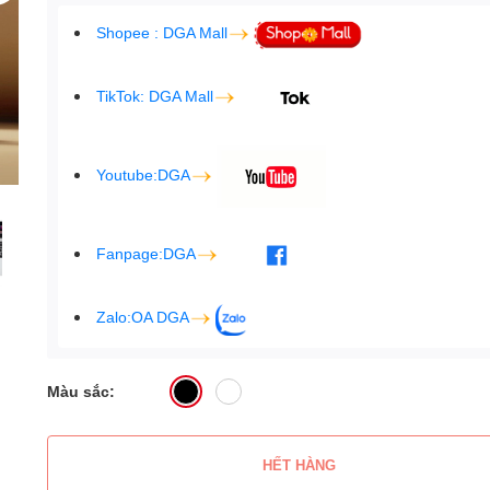
Shopee : DGA Mall
TikTok: DGA Mall
Youtube:DGA
Fanpage:DGA
Zalo:OA DGA
Màu sắc:
HẾT HÀNG