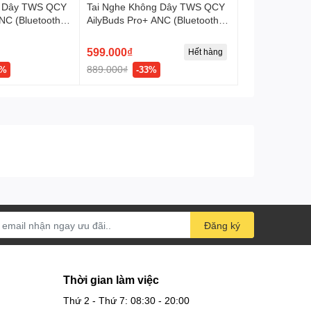
g Dây TWS QCY
Tai Nghe Không Dây TWS QCY
NC (Bluetooth
AilyBuds Pro+ ANC (Bluetooth
C, Hi-Res Audio,
v5.3, 5.5H, ENC, HiRes Audio,
LDAC, IPX5)
599.000₫
Hết hàng
889.000₫
6%
-33%
ăng, chất lượng âm thanh tốt, thời lượng pin dài và
Đăng ký
Thời gian làm việc
Thứ 2 - Thứ 7: 08:30 - 20:00