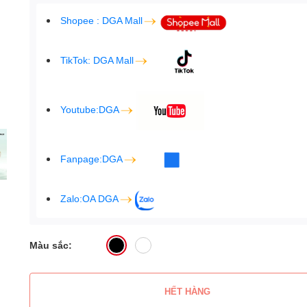
Shopee : DGA Mall
TikTok: DGA Mall
Youtube:DGA
Fanpage:DGA
Zalo:OA DGA
Màu sắc:
HẾT HÀNG