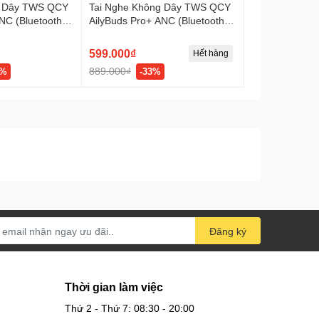
g Dây TWS QCY
Tai Nghe Không Dây TWS QCY
NC (Bluetooth
AilyBuds Pro+ ANC (Bluetooth
C, Hi-Res Audio,
v5.3, 5.5H, ENC, HiRes Audio,
LDAC, IPX5)
599.000₫
Hết hàng
889.000₫
6%
-33%
Đăng ký
Thời gian làm việc
Thứ 2 - Thứ 7: 08:30 - 20:00