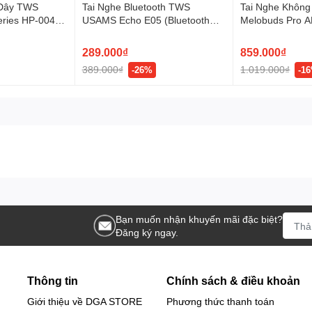
 Dây TWS
Tai Nghe Bluetooth TWS
Tai Nghe Khôn
ries HP-004
USAMS Echo E05 (Bluetooth
Melobuds Pro A
6H, IPX4,
v6.0, 3.5H, 3D Surround Stereo
v5.3, 8.5H, LDA
)
Sound, Low latency)
ENC)
289.000₫
859.000₫
389.000₫
1.019.000₫
-26%
-1
Bạn muốn nhận khuyến mãi đặc biệt?
Đăng ký ngay.
Thông tin
Chính sách & điều khoản
Giới thiệu về DGA STORE
Phương thức thanh toán