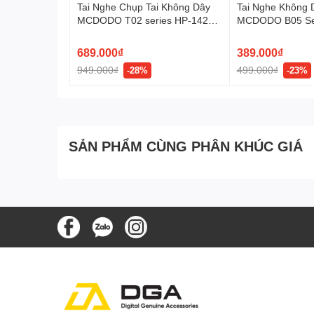
Tai Nghe Chụp Tai Không Dây
Tai Nghe Không
MCDODO T02 series HP-142
MCDODO B05 Se
(Bluetooth v5.4, 56H, ANC,
(Bluetooth v5.3, 
40mm super-magnetic
Immersive Sound
689.000₫
389.000₫
diaphragm, with USB-C Audio
949.000₫
499.000₫
-28%
-23%
Port, Powerful Bass)
SẢN PHẨM CÙNG PHÂN KHÚC GIÁ