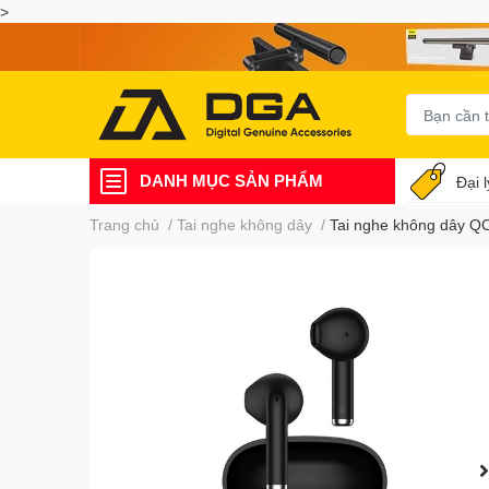
>
DANH MỤC SẢN PHẨM
Đại 
Trang chủ
/
Tai nghe không dây
/
Tai nghe không dây QC