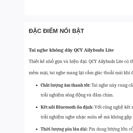
ĐẶC ĐIỂM NỔI BẬT
Tai nghe không dây QCY Ailybuds Lite
Thiết kế nhỏ gọn và hiện đại: QCY Ailybuds Lite có
mềm mại, tai nghe mang lại cảm giác thoải mái khi đe
Tai nghe này cung c
Chất lượng âm thanh tốt:
trải nghiệm sống động và đắm chìm.
Với công nghệ kết n
Kết nối Bluetooth ổn định:
trải nghiệm nghe nhạc suôn sẻ mà không gặp t
Pin dung lượng lớn c
Thời lượng pin lâu dài: