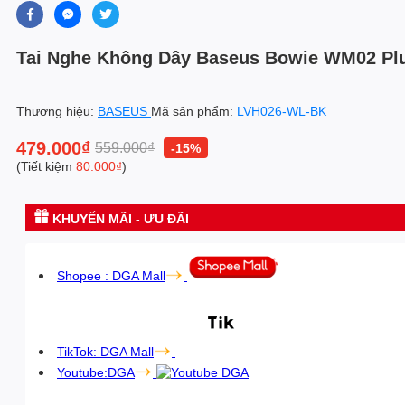
Tai Nghe Không Dây Baseus Bowie WM02 Plu
Thương hiệu:
BASEUS
Mã sản phẩm:
LVH026-WL-BK
479.000₫
559.000₫
-15%
(Tiết kiệm
80.000₫
)
KHUYẾN MÃI - ƯU ĐÃI
Shopee : DGA Mall
TikTok: DGA Mall
Youtube:DGA