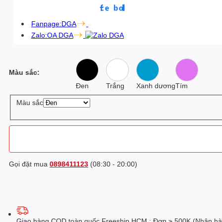
Fanpage:DGA
Zalo:OA DGA
Màu sắc:
Đen
Trắng
Xanh dương
Tím
Màu sắc
Gọi đặt mua
0898411123
(08:30 - 20:00)
Giao hàng COD toàn quốc Freeship HCM : Đơn ≥ 500K (Nhận hàn