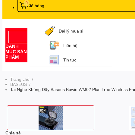
0
Giỏ hàng
Đại lý mua sỉ
Liên hệ
DANH
MỤC SẢN
PHẨM
Tin tức
Trang chủ
/
BASEUS
/
Tai Nghe Không Dây Baseus Bowie WM02 Plus True Wireless Ea
Chia sẻ