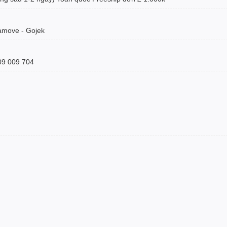
amove - Gojek
09 009 704