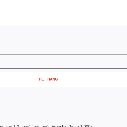
HẾT HÀNG
g sau 1-2 ngày) Toàn quốc Freeship đơn ≥ 1.000k