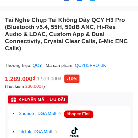
Tai Nghe Chụp Tai Không Dây QCY H3 Pro
(Bluetooth v5.4, 55H, 50dB ANC, Hi-Res
Audio & LDAC, Custom App & Dual
Connectivity, Crystal Clear Calls, 6-Mic ENC
Calls)
Thương hiệu:
QCY
Mã sản phẩm:
QCYH3PRO-BK
1.289.000₫
1.519.000₫
-16%
(Tiết kiệm
230.000₫
)
KHUYẾN MÃI - ƯU ĐÃI
Shopee : DGA Mall
TikTok: DGA Mall