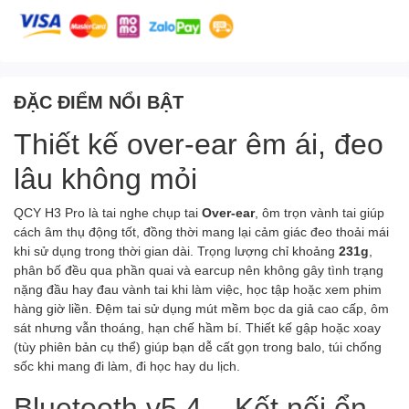
ĐẶC ĐIỂM NỔI BẬT
Thiết kế over-ear êm ái, đeo
lâu không mỏi
QCY H3 Pro là tai nghe chụp tai
Over-ear
, ôm trọn vành tai giúp
cách âm thụ động tốt, đồng thời mang lại cảm giác đeo thoải mái
khi sử dụng trong thời gian dài. Trọng lượng chỉ khoảng
231g
,
phân bố đều qua phần quai và earcup nên không gây tình trạng
nặng đầu hay đau vành tai khi làm việc, học tập hoặc xem phim
hàng giờ liền. Đệm tai sử dụng mút mềm bọc da giả cao cấp, ôm
sát nhưng vẫn thoáng, hạn chế hầm bí. Thiết kế gập hoặc xoay
(tùy phiên bản cụ thể) giúp bạn dễ cất gọn trong balo, túi chống
sốc khi mang đi làm, đi học hay du lịch.
Bluetooth v5.4 – Kết nối ổn