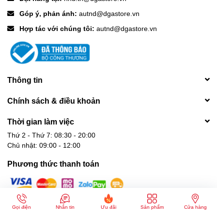
Góp ý, phản ánh:
autnd@dgastore.vn
Hợp tác với chúng tôi:
autnd@dgastore.vn
Thông tin
Chính sách & điều khoản
Thời gian làm việc
Thứ 2 - Thứ 7: 08:30 - 20:00
Chủ nhật: 09:00 - 12:00
Phương thức thanh toán
Gọi điện
Nhắn tin
Ưu đãi
Sản phẩm
Cửa hàng
© Bản quyền thuộc về
CÔNG TY TNHH THƯƠNG MẠI DỊCH VỤ