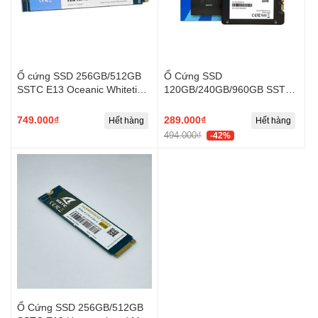
Ổ cứng SSD 256GB/512GB
Ổ Cứng SSD
SSTC E13 Oceanic Whitetip
120GB/240GB/960GB SSTC
NVMe M2 PCIe Gen 3
Megamouth Sata 3
749.000₫
289.000₫
Hết hàng
Hết hàng
494.000₫
-42%
Ổ Cứng SSD 256GB/512GB