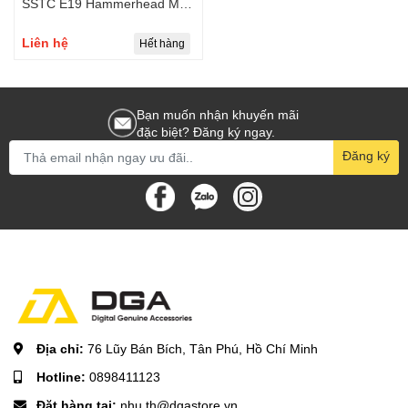
SSTC E19 Hammerhead M2
NVME PCIe Gen4
Liên hệ
Hết hàng
Bạn muốn nhận khuyến mãi
đặc biệt? Đăng ký ngay.
Đăng ký
Địa chỉ:
76 Lũy Bán Bích, Tân Phú, Hồ Chí Minh
Hotline:
0898411123
Đặt hàng tại:
nhu.th@dgastore.vn