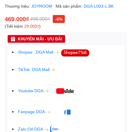
Thương hiệu:
JOYROOM
Mã sản phẩm:
DGA-L003-L.BK
469.000₫
498.000₫
-6%
(Tiết kiệm
29.000₫
)
KHUYẾN MÃI - ƯU ĐÃI
Shopee : DGA Mall
TikTok: DGA Mall
Youtube:DGA
Fanpage:DGA
Zalo:OA DGA