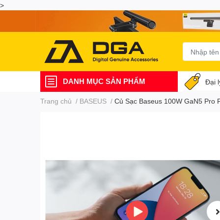
>
DANH MỤC SẢN PHẨM
Đại 
Trang chủ
/
BASEUS
/
Củ Sạc Baseus 100W GaN5 Pro F