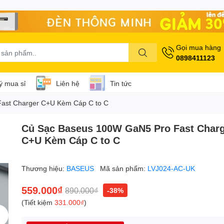
Gọi mua hàng
0898411123
lý mua sỉ
Liên hệ
Tin tức
ast Charger C+U Kèm Cáp C to C
Củ Sạc Baseus 100W GaN5 Pro Fast Char
C+U Kèm Cáp C to C
Thương hiệu:
BASEUS
Mã sản phẩm:
LVJ024-AC-UK
559.000₫
890.000₫
-38%
(Tiết kiệm
331.000₫
)