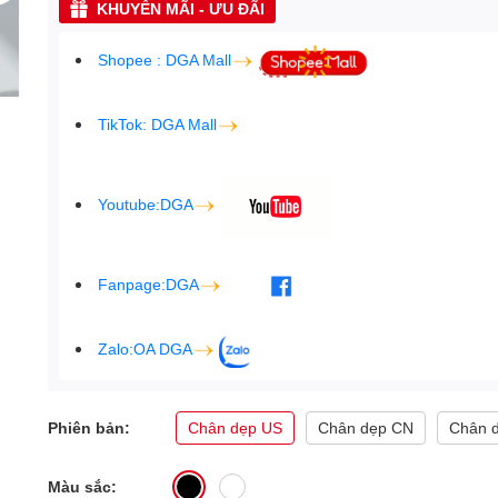
KHUYẾN MÃI - ƯU ĐÃI
Shopee : DGA Mall
TikTok: DGA Mall
Youtube:DGA
Fanpage:DGA
Zalo:OA DGA
Phiên bản:
Chân dẹp US
Chân dẹp CN
Chân 
Màu sắc: