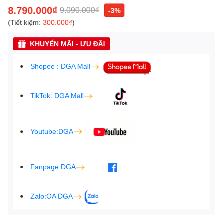
8.790.000₫
9.090.000₫
-3%
(Tiết kiệm:
300.000₫
)
KHUYẾN MÃI - ƯU ĐÃI
Shopee : DGA Mall
TikTok: DGA Mall
Youtube:DGA
Fanpage:DGA
Zalo:OA DGA