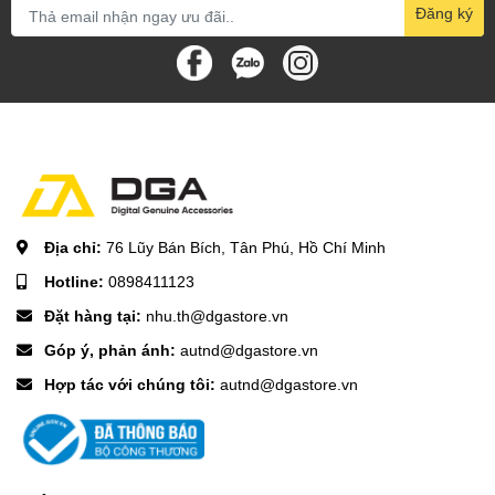
Đăng ký
Địa chỉ:
76 Lũy Bán Bích, Tân Phú, Hồ Chí Minh
Hotline:
0898411123
Đặt hàng tại:
nhu.th@dgastore.vn
Góp ý, phản ánh:
autnd@dgastore.vn
Hợp tác với chúng tôi:
autnd@dgastore.vn