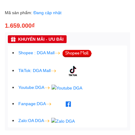
Mã sản phẩm:
Đang cập nhật
1.659.000₫
KHUYẾN MÃI - ƯU ĐÃI
Shopee : DGA Mall
TikTok: DGA Mall
Youtube:DGA
Fanpage:DGA
Zalo:OA DGA