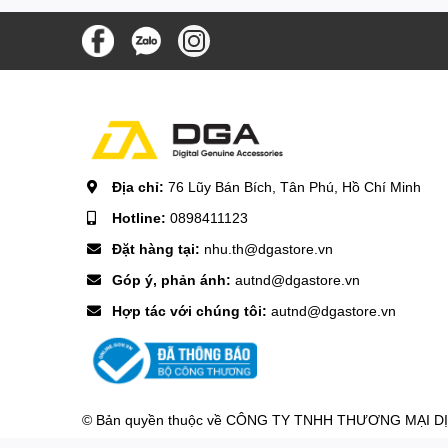
– 3 Hour Fast Charging
Usage time
– Low Speed: Up to 10.5 hours
Noise level
– Low Speed: ≤47db
Địa chỉ:
76 Lũy Bán Bích, Tân Phú, Hồ Chí Minh
Packaging size
Hotline:
0898411123
Đặt hàng tại:
nhu.th@dgastore.vn
–158*74*40.5mm
Góp ý, phản ánh:
autnd@dgastore.vn
Dimensions
Hợp tác với chúng tôi:
autnd@dgastore.vn
– 155x71x37mm
Weight
– 120g
© Bản quyền thuộc về
CÔNG TY TNHH THƯƠNG MẠI DỊCH
Body material