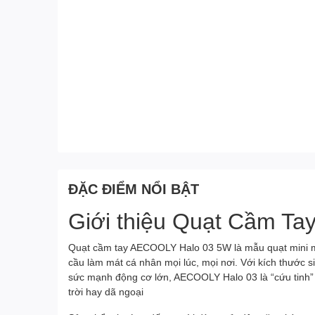
ĐẶC ĐIỂM NỔI BẬT
Giới thiệu Quạt Cầm T
Quạt cầm tay AECOOLY Halo 03 5W là mẫu quạt mini mới
cầu làm mát cá nhân mọi lúc, mọi nơi. Với kích thước 
sức mạnh động cơ lớn, AECOOLY Halo 03 là “cứu tinh” c
trời hay dã ngoại