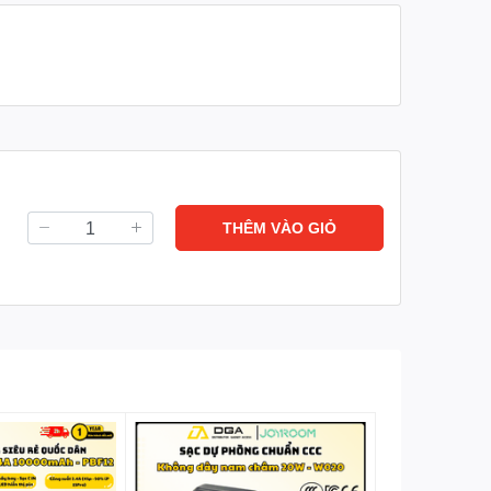
Fan speeds
– 5 Levels
Wind speed
– 6m/s
THÊM VÀO GIỎ