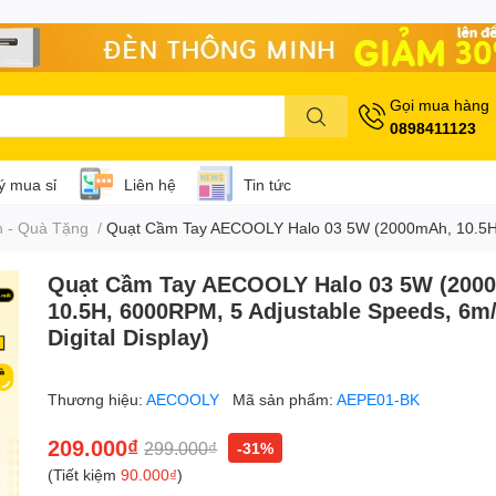
Gọi mua hàng
0898411123
lý mua sỉ
Liên hệ
Tin tức
 - Quà Tặng
/
Quạt Cầm Tay AECOOLY Halo 03 5W (2000mAh, 10.5H, 6
Quạt Cầm Tay AECOOLY Halo 03 5W (200
10.5H, 6000RPM, 5 Adjustable Speeds, 6m/
Digital Display)
Thương hiệu:
AECOOLY
Mã sản phẩm:
AEPE01-BK
209.000₫
299.000₫
-31%
(Tiết kiệm
90.000₫
)