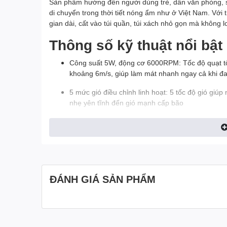
Sản phẩm hướng đến người dùng trẻ, dân văn phòng, si
di chuyển trong thời tiết nóng ẩm như ở Việt Nam. Với 
gian dài, cất vào túi quần, túi xách nhỏ gọn mà không l
Thông số kỹ thuật nổi bật
Công suất 5W, động cơ 6000RPM: Tốc độ quạt tối
khoảng 6m/s, giúp làm mát nhanh ngay cả khi đa
5 mức gió điều chỉnh linh hoạt: 5 tốc độ gió giú
nhẹ yên tĩnh đến gió mạnh cấp bão
Pin 2000mAh, thời gian dùng đến 10.5 giờ: Ở mức
thời gian khoảng 1.7–3 giờ, đủ dùng cho một ngà
Màn hình hiển thị kỹ thuật số (Digital Display): H
dùng chủ động quản lý năng lượng, không bị sập
ĐÁNH GIÁ SẢN PHẨM
7 cánh quạt tối ưu: Thiết kế 7 cánh giúp cắt gió
với các mẫu quạt 3–5 cánh thông thường
Sạc USB‑C: Hỗ trợ sạc qua cổng USB‑C phổ biến,
sạc điện thoại, laptop hoặc sạc dự phòng.