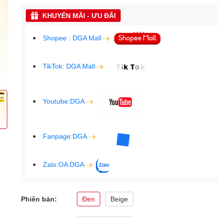
KHUYẾN MÃI - ƯU ĐÃI
Shopee : DGA Mall
TikTok: DGA Mall
Youtube:DGA
Fanpage:DGA
Zalo:OA DGA
Phiên bản:
Đen
Beige