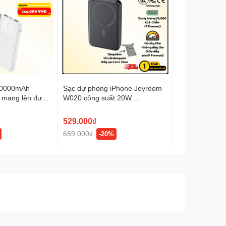
10000mAh
Sạc dự phòng iPhone Joyroom
 mang lên được
W020 công suất 20W
10000mAh nam châm magsafe
dùng cho Samsung, Oppo,
529.000₫
Huawei - Chứng nhận CCC-
659.000₫
-20%
FCC-CE