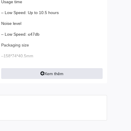
Usage time
– Low Speed: Up to 10.5 hours
Noise level
– Low Speed: ≤47db
Packaging size
–158*74*40.5mm
Dimensions
Xem thêm
– 155x71x37mm
Weight
– 120g
Body material
– ABS+PC