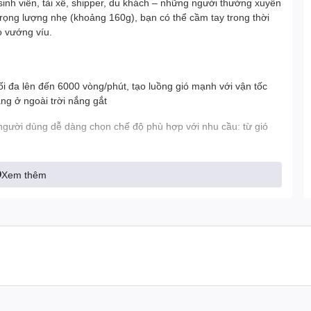
nh viên, tài xế, shipper, du khách – những người thường xuyên
trọng lượng nhẹ (khoảng 160g), bạn có thể cầm tay trong thời
o vướng víu.
 đa lên đến 6000 vòng/phút, tạo luồng gió mạnh với vận tốc
ng ở ngoài trời nắng gắt
p người dùng dễ dàng chọn chế độ phù hợp với nhu cầu: từ gió
 gió thấp, quạt có thể hoạt động đến 10.5 giờ, ở mức gió cao
Xem thêm
y di chuyển, đi học, đi làm hoặc dạo phố
iển thị rõ % pin còn lại và cấp độ gió đang sử dụng, giúp người
 nguồn đột ngột
 mềm hơn, giảm tiếng ồn và tạo luồng gió ổn định, dễ chịu hơn so
 chỉ mất khoảng 3 giờ để sạc đầy pin, thao tác nhanh với củ