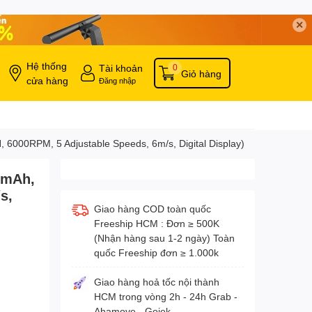
✕
Hệ thống
Tài khoản
0
Giỏ hàng
cửa hàng
Đăng nhập
000RPM, 5 Adjustable Speeds, 6m/s, Digital Display)
0mAh,
s,
Giao hàng COD toàn quốc
Freeship HCM : Đơn ≥ 500K
(Nhận hàng sau 1-2 ngày) Toàn
quốc Freeship đơn ≥ 1.000k
Giao hàng hoả tốc nội thành
HCM trong vòng 2h - 24h Grab -
Ahamove - Gojek