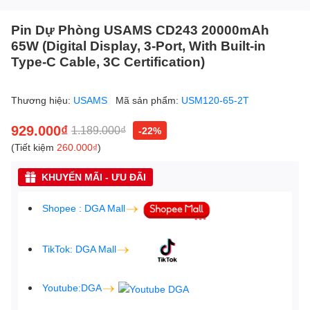
Pin Dự Phòng USAMS CD243 20000mAh
65W (Digital Display, 3-Port, With Built-in
Type-C Cable, 3C Certification)
Thương hiệu:
USAMS
Mã sản phẩm:
USM120-65-2T
929.000₫
1.189.000₫
-22%
(Tiết kiệm
260.000₫
)
KHUYẾN MÃI - ƯU ĐÃI
Shopee : DGA Mall
TikTok: DGA Mall
Youtube:DGA