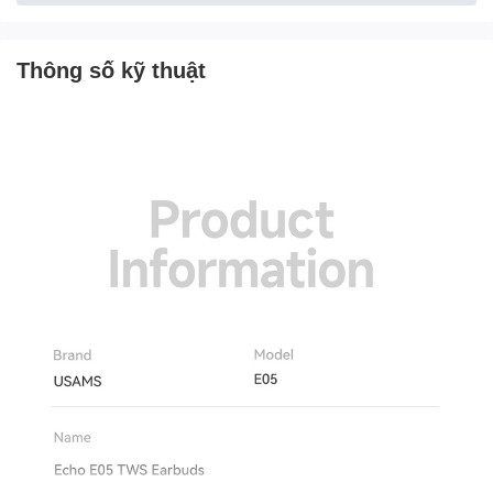
nhanh và ổn định hơn so với các dòng Bluetooth 4.x/5.0 đời cũ.
Sau lần ghép đôi đầu tiên, Echo E05 sẽ tự động kết nối lại với
điện thoại khi mở nắp hộp, giúp tiết kiệm thời gian thao tác.
Thông số kỹ thuật
Chuẩn Bluetooth v6.0 tối ưu khả năng truyền tín hiệu ở khoảng
cách tới 10–12m trong môi trường ít vật cản, cho trải nghiệm
nghe nhạc và xem phim mượt mà. Đồng thời, chip Bluetooth mới
cũng giúp giảm tiêu thụ điện năng, tăng hiệu quả sử dụng pin trên
cả tai nghe lẫn điện thoại. Tai nghe tương thích tốt với hầu hết
thiết bị iOS, Android, laptop, máy tính bảng hỗ trợ Bluetooth.
Âm thanh 3D Surround Stereo
– Trải nghiệm nghe sống động
USAMS Echo E05 được thiết kế hướng đến trải nghiệm âm thanh
giải trí nên hỗ trợ
3D Surround Stereo Sound
, cho cảm giác
không gian rộng hơn so với các TWS giá rẻ thông thường. Mỗi
bên tai sử dụng driver dynamic cỡ lớn (khoảng 13mm), kết hợp
buồng âm tối ưu để:
Âm bass có lực, xuống đủ sâu, phù hợp nhạc EDM, pop,