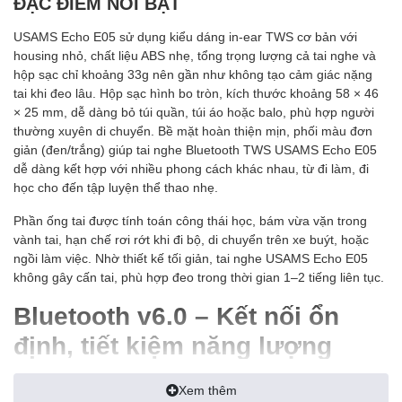
ĐẶC ĐIỂM NỔI BẬT
USAMS Echo E05 sử dụng kiểu dáng in‑ear TWS cơ bản với
housing nhỏ, chất liệu ABS nhẹ, tổng trọng lượng cả tai nghe và
hộp sạc chỉ khoảng 33g nên gần như không tạo cảm giác nặng
tai khi đeo lâu. Hộp sạc hình bo tròn, kích thước khoảng 58 × 46
× 25 mm, dễ dàng bỏ túi quần, túi áo hoặc balo, phù hợp người
thường xuyên di chuyển. Bề mặt hoàn thiện mịn, phối màu đơn
giản (đen/trắng) giúp tai nghe Bluetooth TWS USAMS Echo E05
dễ dàng kết hợp với nhiều phong cách khác nhau, từ đi làm, đi
học cho đến tập luyện thể thao nhẹ.
Phần ống tai được tính toán công thái học, bám vừa vặn trong
vành tai, hạn chế rơi rớt khi đi bộ, di chuyển trên xe buýt, hoặc
ngồi làm việc. Nhờ thiết kế tối giản, tai nghe USAMS Echo E05
không gây cấn tai, phù hợp đeo trong thời gian 1–2 tiếng liên tục.
Bluetooth v6.0 – Kết nối ổn
định, tiết kiệm năng lượng
Điểm nổi bật của tai nghe Bluetooth TWS USAMS Echo E05 là
Xem thêm
được trang bị
Bluetooth v6.0
thế hệ mới, cho tốc độ kết nối