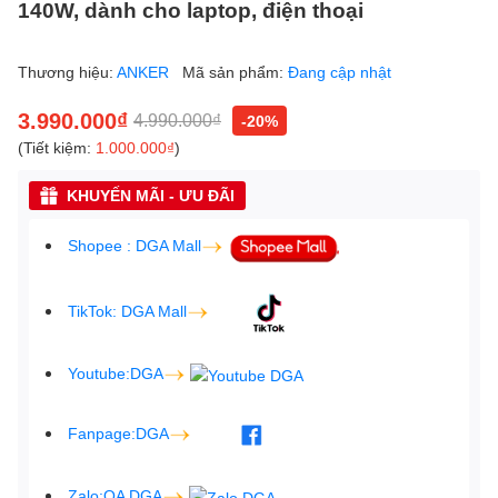
140W, dành cho laptop, điện thoại
Thương hiệu:
ANKER
Mã sản phẩm:
Đang cập nhật
3.990.000₫
4.990.000₫
-20%
(Tiết kiệm:
1.000.000₫
)
KHUYẾN MÃI - ƯU ĐÃI
Shopee : DGA Mall
TikTok: DGA Mall
Youtube:DGA
Fanpage:DGA
Zalo:OA DGA