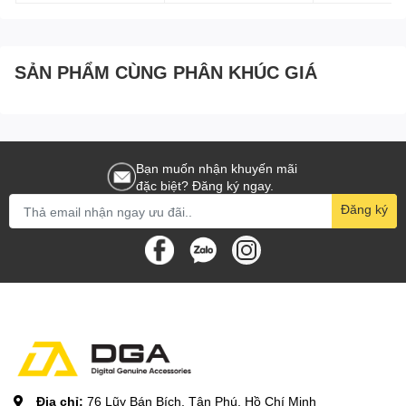
194644294304 -
10.000 MAH - 35W -
WHITE
SẢN PHẨM CÙNG PHÂN KHÚC GIÁ
Bạn muốn nhận khuyến mãi
đặc biệt? Đăng ký ngay.
Đăng ký
Địa chỉ:
76 Lũy Bán Bích, Tân Phú, Hồ Chí Minh