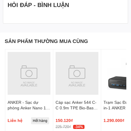
HỎI ĐÁP - BÌNH LUẬN
SẢN PHẨM THƯỜNG MUA CÙNG
ANKER - Sạc dự
Cáp sạc Anker 544 C-
Trạm Sạc Đa 
phòng Anker Nano 1C
C 0.9m TPE Bio-Based
in-1 ANKER 5
35W 10000mah (Built-
màu xanh dương
A91C0 67W
In USB-C, Made for
(ActiveShield™
Liên hệ
150.120₫
1.290.000₫
Hết hàng
Apple Watch) Trắng
3*AC Outlets 
225.720₫
-34%
(White) A1657H21 -
A + 2*USB-C)