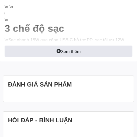
\n \n
\n
\n
3 chế độ sạc
\nSạc nhanh 18W qua cổng USB-C hỗ trợ PD, sạc tối ưu 12W
bằng cổng USB-A với công nghệ PowerIQ độc quyền, và chế độ
Xem thêm
sạc nhỏ giọt Trickle-Charging cho các thiết bị cần dòng sạc thấp.
PowerCore Slim 10000 PD hỗ trợ sạc đồng thời 2 cổng USB-C và
USB-A với tốc độ tối đa 5V/3A. \n \n
\n
ĐÁNH GIÁ SẢN PHẨM
\n
\n \n
\n \n
\n
HỎI ĐÁP - BÌNH LUẬN
\n
Sạc lại nhanh hơn với