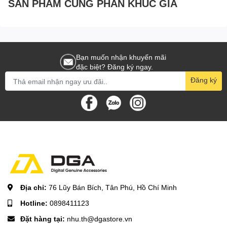
SẢN PHẨM CÙNG PHÂN KHÚC GIÁ
\n
\n
\n \n
Bạn muốn nhận khuyến mãi
\n \n
đặc biệt? Đăng ký ngay.
\n
Đăng ký
\n
Tương thích rộng rãi
\nVới 2 cổng sạc USB-C PD và USB-A PowerIQ, pin có thể tương
thích với hầu như mọi thiết bị di động. \n \n
\n
\n
\n \n
Địa chỉ:
76 Lũy Bán Bích, Tân Phú, Hồ Chí Minh
\n \n
Hotline:
0898411123
\n
Đặt hàng tại:
nhu.th@dgastore.vn
\n