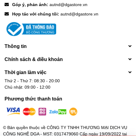
Chú ý:
Góp ý, phản ánh:
autnd@dgastore.vn
Hợp tác với chúng tôi:
autnd@dgastore.vn
\n
\n
Pin
không kèm
theo cáp USB-C, Lightning hay củ sạc.
\n
Có thể sạc được cho Nintendo Switch nhưng sẽ không hỗ
Thông tin
trợ "Charge-and-Play" i ở chế độ TV mode.
\n
Chính sách & điều khoản
Không tương thích với:
HTC 10, HP Spectre, Dell XPS
series laptop, Dell Venue series laptop, Asus series laptops
Thời gian làm việc
/ tablets, Lenovo ThinkPad 470s và ThinkPad X1 tablets.
Thứ 2 - Thứ 7: 08:30 - 20:00
Huawei Matebooks, Mi books. Một vài thiết bị yêu cầu
Chủ nhật: 09:00 - 12:00
nguồn USB-C trên 18W cũng có thể không tương thích.
\n
Phương thức thanh toán
\n
Bộ sản phẩm gồm có:
\n
© Bản quyền thuộc về
CÔNG TY TNHH THƯƠNG MẠI DỊCH VỤ
\n
CÔNG NGHỆ DGA - MST: 0317479060 Cấp ngày 19/09/2022 tại