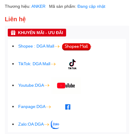
Thương hiệu:
ANKER
Mã sản phẩm:
Đang cập nhật
Liên hệ
KHUYẾN MÃI - ƯU ĐÃI
Shopee : DGA Mall
TikTok: DGA Mall
Youtube:DGA
Fanpage:DGA
Zalo:OA DGA