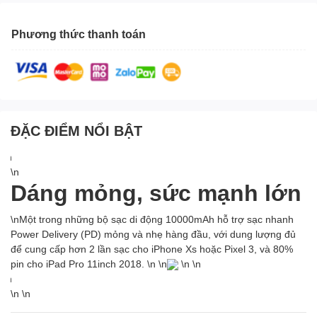
Phương thức thanh toán
ĐẶC ĐIỂM NỔI BẬT
\n
\n
Dáng mỏng, sức mạnh lớn
\nMột trong những bộ sạc di động 10000mAh hỗ trợ sạc nhanh
Power Delivery (PD) mỏng và nhẹ hàng đầu, với dung lượng đủ
để cung cấp hơn 2 lần sạc cho iPhone Xs hoặc Pixel 3, và 80%
pin cho iPad Pro 11inch 2018. \n \n
\n \n
\n
\n \n