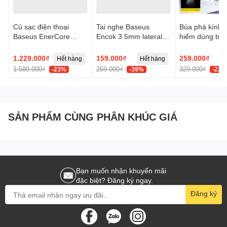
Củ sạc điện thoại
Tai nghe Baseus
Búa phá kính t
Baseus EnerCore
Encok 3.5mm lateral
hiểm dùng trên
CJ21 Fast Charger
in-ear Wired H17 -
Baseus GoTri
with Dual Retractable
Trắng, Model:
Double Heade
1.229.000₫
159.000₫
259.000₫
Hết hàng
Hết hàng
Cables 3C 67W US -
NGCR020002
Safety Hamme
1.589.000₫
259.000₫
329.000₫
-23%
-39%
-22%
Đen, Model:
E0120F00
SẢN PHẨM CÙNG PHÂN KHÚC GIÁ
Bạn muốn nhận khuyến mãi
đặc biệt? Đăng ký ngay.
Đăng ký