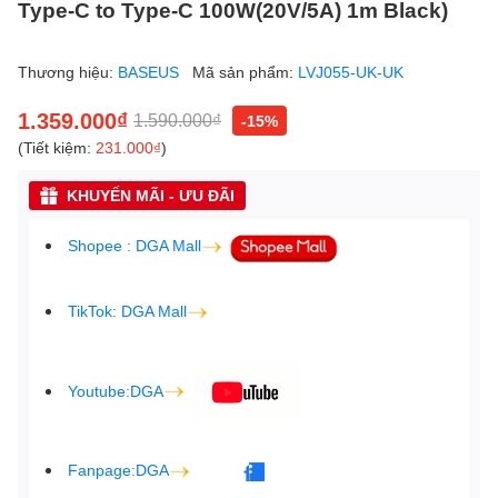
Type-C to Type-C 100W(20V/5A) 1m Black)
Thương hiệu:
BASEUS
Mã sản phẩm:
LVJ055-UK-UK
1.359.000₫
1.590.000₫
-15%
(Tiết kiệm:
231.000₫
)
KHUYẾN MÃI - ƯU ĐÃI
Shopee : DGA Mall
TikTok: DGA Mall
Youtube:DGA
Fanpage:DGA