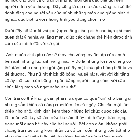
người mình yêu thương. Đây cũng là dịp mà các chàng trai có thể
dành tặng cho người yêu của mình những món quà giáng sinh ý
nghĩa, đặc biệt là với những tình yêu đang chớm nở.
Dưới đây sẽ là một vài gợi ý quà tặng giáng sinh cho bạn gái mới
quen thật ý nghĩa và lãng mạn, giúp các chàng thể hiện được tình
cảm của mình đối với cô gái:
"Anh muốn chú gấu này sẽ thay cho vòng tay ấm áp của em ở
bên anh những lúc anh vắng mặt" – Đó là những lời nói chàng có
thể dành cho nàng khi gửi tặng cô ấy một chú gấu bông thật to và
dễ thương. Phụ nữ rất thích đồ bông, và sẽ rất tuyệt vời khi tặng
cô ấy một con cún bông to gần bằng người nàng cùng với câu
chúc lãng mạn và ngọt ngào như thế.
Con trai có thể không cần phải mua quà to, quà “xịn” cho bạn gái
nhưng vẫn khiến cô nàng cười tủm tỉm cả ngày. Chỉ cần một tấm
thiệp nho nhỏ, xinh xinh kèm theo những lời chúc được các cậu
tẩn mẩn viết tay sẽ làm nửa kia cảm thấy mình được trân trọng
trong mối quan hệ này của hai người. Bởi đơn giản, không phải
chàng trai nào cũng kiên nhẫn và để tâm đến những tiểu tiết nhỏ
như việc ngồi cẩn thận viết tay từng lời chúc dành tặng người