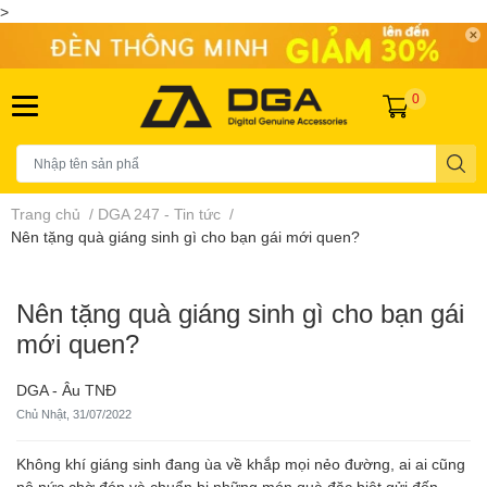
>
0
Trang chủ
/
DGA 247 - Tin tức
/
Nên tặng quà giáng sinh gì cho bạn gái mới quen?
Nên tặng quà giáng sinh gì cho bạn gái
mới quen?
DGA - Âu TNĐ
Chủ Nhật, 31/07/2022
Không khí giáng sinh đang ùa về khắp mọi nẻo đường, ai ai cũng
nô nức chờ đón và chuẩn bị những món quà đặc biệt gửi đến