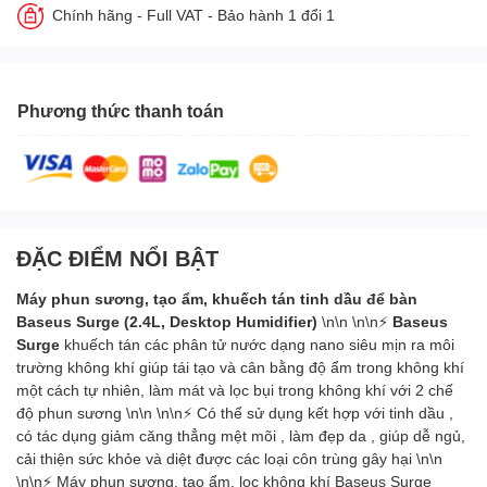
Chính hãng - Full VAT - Bảo hành 1 đổi 1
Phương thức thanh toán
ĐẶC ĐIỂM NỔI BẬT
Máy phun sương, tạo ẩm, khuếch tán tinh dầu để bàn
Baseus Surge (2.4L, Desktop Humidifier)
\n\n \n\n⚡
Baseus
Surge
khuếch tán các phân tử nước dạng nano siêu mịn ra môi
trường không khí giúp tái tạo và cân bằng độ ẩm trong không khí
một cách tự nhiên, làm mát và lọc bụi trong không khí với 2 chế
độ phun sương \n\n \n\n⚡ Có thể sử dụng kết hợp với tinh dầu ,
có tác dụng giảm căng thẳng mệt mõi , làm đẹp da , giúp dễ ngủ,
cải thiện sức khỏe và diệt được các loại côn trùng gây hại \n\n
\n\n⚡ Máy phun sương, tạo ẩm, lọc không khí Baseus Surge