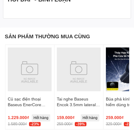
SẢN PHẨM THƯỜNG MUA CÙNG
Củ sạc điện thoại
Tai nghe Baseus
Búa phá kính t
Baseus EnerCore
Encok 3.5mm lateral
hiểm dùng trên
CJ21 Fast Charger
in-ear Wired H17 -
Baseus GoTri
with Dual Retractable
Trắng, Model:
Double Heade
1.229.000₫
159.000₫
259.000₫
Hết hàng
Hết hàng
Cables 3C 67W US -
NGCR020002
Safety Hamme
1.589.000₫
259.000₫
329.000₫
-23%
-39%
-22%
Đen, Model:
E0120F00