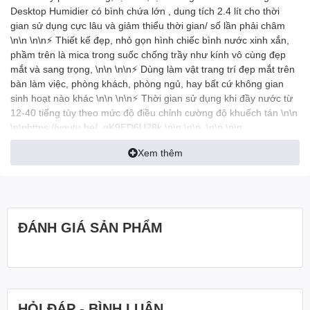
Desktop Humidier có bình chứa lớn , dung tích 2.4 lít cho thời
gian sử dụng cực lâu và giảm thiểu thời gian/ số lần phải châm
\n\n \n\n⚡ Thiết kế đẹp, nhỏ gọn hình chiếc bình nước xinh xắn,
phầm trên là mica trong suốc chống trầy như kính vô cùng đẹp
mắt và sang trọng, \n\n \n\n⚡ Dùng làm vật trang trí đẹp mắt trên
bàn làm việc, phòng khách, phòng ngủ, hay bất cứ không gian
sinh hoạt nào khác \n\n \n\n⚡ Thời gian sử dụng khi đầy nước từ
12-40 tiếng tùy theo mức độ điều chỉnh cường độ khuếch tán \n\n
\n\nhttps://youtu.be/_qK9ED6U28k \n\n \n\n \n\n \n\n
Xem thêm
ĐÁNH GIÁ SẢN PHẨM
HỎI ĐÁP - BÌNH LUẬN