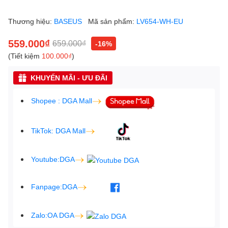
Thương hiệu:
BASEUS
Mã sản phẩm:
LV654-WH-EU
559.000₫
659.000₫
-16%
(Tiết kiệm
100.000₫
)
KHUYẾN MÃI - ƯU ĐÃI
Shopee : DGA Mall
TikTok: DGA Mall
Youtube:DGA
Fanpage:DGA
Zalo:OA DGA