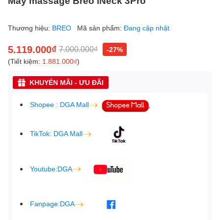
Máy massage Breo iNeck 3Pro
Thương hiệu:
BREO
Mã sản phẩm:
Đang cập nhật
5.119.000₫
7.000.000₫
-27%
(Tiết kiệm:
1.881.000₫
)
KHUYẾN MÃI - ƯU ĐÃI
Shopee : DGA Mall
TikTok: DGA Mall
Youtube:DGA
Fanpage:DGA