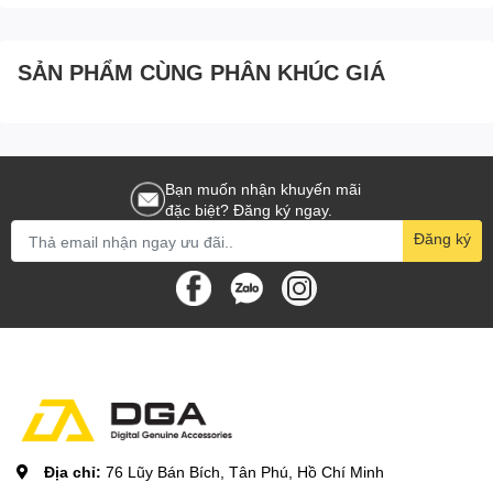
Dễ dàng điều khiển thông qua
SẢN PHẨM CÙNG PHÂN KHÚC GIÁ
ứng dụng Breo
Máy mát xa điều khiển qua ứng dụng điện thoại trực quan và dễ
sử dụng giúp bạn có thể tăng giảm lực mát-xa đá ứng nhu cầu
cẩu của bạn.
Bạn muốn nhận khuyến mãi
đặc biệt? Đăng ký ngay.
Đăng ký
Dễ dàng điều khiển thông qua
ứng dụng Breo
Máy mát xa điều khiển qua ứng dụng điện thoại trực quan và dễ
sử dụng giúp bạn có thể tăng giảm lực mát-xa đá ứng nhu cầu
cẩu của bạn.
Máy mát xa tại nhà tốt nhất
Breo iNeck 3 Pro là một sản phẩm sáng tạo độc đáo được thiết kế
Địa chỉ:
76 Lũy Bán Bích, Tân Phú, Hồ Chí Minh
thông minh với đầu bấm mát xa được trượt trên quỹ đạo giúp bạn