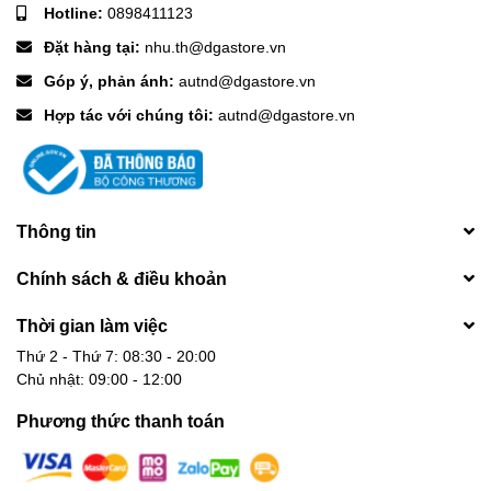
Hotline:
0898411123
mát xa cực kỳ hiệu quả.
Đặt hàng tại:
nhu.th@dgastore.vn
Thời lượng pin lên tới 3 giờ giúp bạn có thể mát xa lâu dài và tiện
Góp ý, phản ánh:
autnd@dgastore.vn
lợi
Hợp tác với chúng tôi:
autnd@dgastore.vn
Thông tin
Chính sách & điều khoản
Thời gian làm việc
Thứ 2 - Thứ 7: 08:30 - 20:00
Chủ nhật: 09:00 - 12:00
Phương thức thanh toán