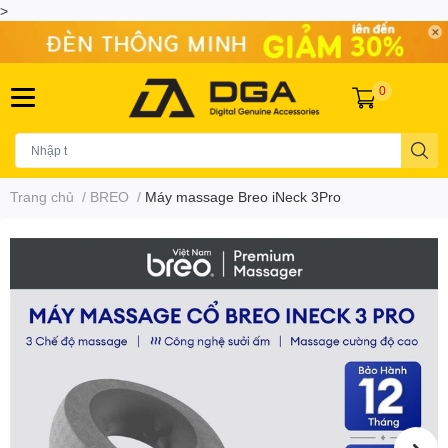
>
0
Trang chủ
/
BREO
/
Máy massage Breo iNeck 3Pro